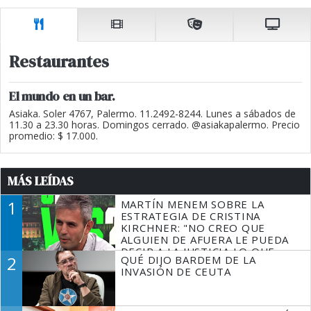
Restaurantes
El mundo en un bar.
Asiaka. Soler 4767, Palermo. 11.2492-8244. Lunes a sábados de
11.30 a 23.30 horas. Domingos cerrado. @asiakapalermo. Precio
promedio: $ 17.000.
MÁS LEÍDAS
1
MARTÍN MENEM SOBRE LA
ESTRATEGIA DE CRISTINA
KIRCHNER: "NO CREO QUE
ALGUIEN DE AFUERA LE PUEDA
DECIR A LA JUSTICIA LO QUE
2
QUÉ DIJO BARDEM DE LA
TIENE QUE HACER"
INVASIÓN DE CEUTA