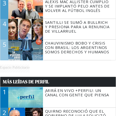
3
ALEXIS MAC ALLISTER CUMPLIÓ
Y SE IMPLANTÓ PELO ANTES DE
VOLVER AL FÚTBOL INGLÉS
4
SANTILLI SE SUMÓ A BULLRICH
Y PRESIONA PARA LA RENUNCIA
DE VILLARRUEL
5
CHAUVINISMO BOBO Y CRISIS
CON BRASIL: LOS ARGENTINOS
SOMOS DERECHOS Y HUMANOS
Espacio Publicitario
MÁS LEÍDAS DE PERFIL
1
¡MIRÁ EN VIVO +PERFIL!: UN
CANAL CON GENTE QUE PIENSA
2
QUIRNO RECONOCIÓ QUE EL
GOBIERNO DE LULA SOLICITÓ