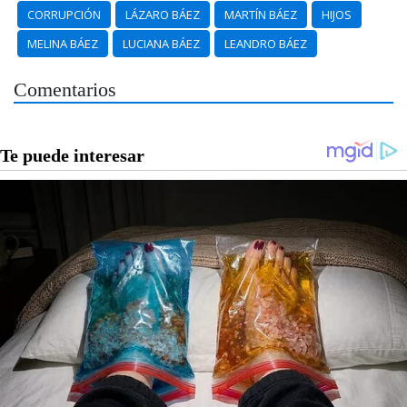
CORRUPCIÓN
LÁZARO BÁEZ
MARTÍN BÁEZ
HIJOS
MELINA BÁEZ
LUCIANA BÁEZ
LEANDRO BÁEZ
Comentarios