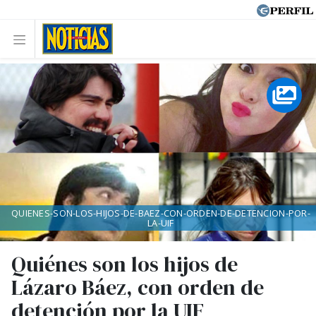
QUIENES-SON-LOS-HIJOS-DE-BAEZ-CON-ORDEN-DE-DETENCION-POR-
LA-UIF
Quiénes son los hijos de
Lázaro Báez, con orden de
detención por la UIF