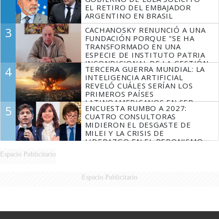
EL RETIRO DEL EMBAJADOR
ARGENTINO EN BRASIL
3
CACHANOSKY RENUNCIÓ A UNA
FUNDACIÓN PORQUE "SE HA
TRANSFORMADO EN UNA
ESPECIE DE INSTITUTO PATRIA
INCONDICIONAL DE LA GESTIÓN
4
TERCERA GUERRA MUNDIAL: LA
DE MILEI"
INTELIGENCIA ARTIFICIAL
REVELÓ CUÁLES SERÍAN LOS
PRIMEROS PAÍSES
LATINOAMERICANOS EN SER
5
ENCUESTA RUMBO A 2027:
DERROTADOS
CUATRO CONSULTORAS
MIDIERON EL DESGASTE DE
MILEI Y LA CRISIS DE
LIDERAZGO EN EL PERONISMO
Espacio Publicitario
Espacio Publicitario