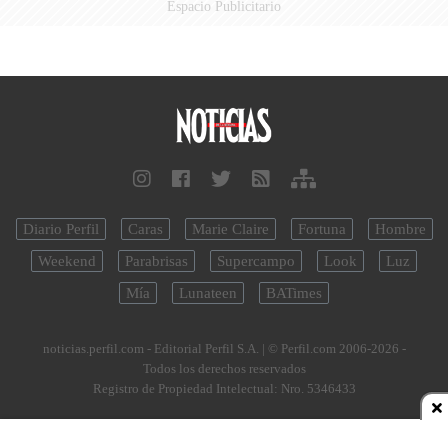
Espacio Publicitario
Diario Perfil
Caras
Marie Claire
Fortuna
Hombre
Weekend
Parabrisas
Supercampo
Look
Luz
Mía
Lunateen
BATimes
noticias.perfil.com - Editorial Perfil S.A.
| © Perfil.com 2006-2026 -
Todos los derechos reservados
Registro de Propiedad Intelectual: Nro. 5346433