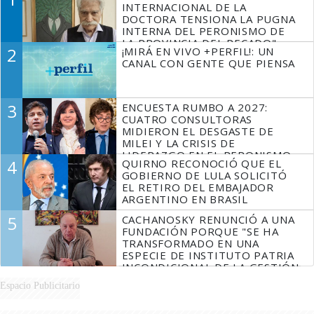
INTERNACIONAL DE LA
DOCTORA TENSIONA LA PUGNA
INTERNA DEL PERONISMO DE
LA PROVINCIA DEL PECADO"
2
¡MIRÁ EN VIVO +PERFIL!: UN
CANAL CON GENTE QUE PIENSA
3
ENCUESTA RUMBO A 2027:
CUATRO CONSULTORAS
MIDIERON EL DESGASTE DE
MILEI Y LA CRISIS DE
LIDERAZGO EN EL PERONISMO
4
QUIRNO RECONOCIÓ QUE EL
GOBIERNO DE LULA SOLICITÓ
EL RETIRO DEL EMBAJADOR
ARGENTINO EN BRASIL
5
CACHANOSKY RENUNCIÓ A UNA
FUNDACIÓN PORQUE "SE HA
TRANSFORMADO EN UNA
ESPECIE DE INSTITUTO PATRIA
INCONDICIONAL DE LA GESTIÓN
DE MILEI"
Espacio Publicitario