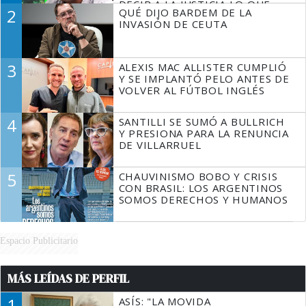
DECIR A LA JUSTICIA LO QUE
2
QUÉ DIJO BARDEM DE LA
TIENE QUE HACER"
INVASIÓN DE CEUTA
3
ALEXIS MAC ALLISTER CUMPLIÓ
Y SE IMPLANTÓ PELO ANTES DE
VOLVER AL FÚTBOL INGLÉS
4
SANTILLI SE SUMÓ A BULLRICH
Y PRESIONA PARA LA RENUNCIA
DE VILLARRUEL
5
CHAUVINISMO BOBO Y CRISIS
CON BRASIL: LOS ARGENTINOS
SOMOS DERECHOS Y HUMANOS
Espacio Publicitario
MÁS LEÍDAS DE PERFIL
1
ASÍS: "LA MOVIDA