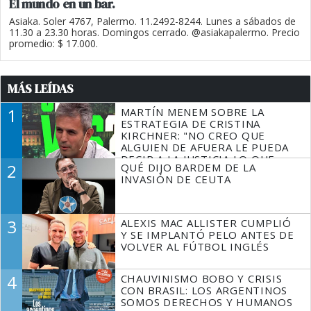
El mundo en un bar.
Asiaka. Soler 4767, Palermo. 11.2492-8244. Lunes a sábados de
11.30 a 23.30 horas. Domingos cerrado. @asiakapalermo. Precio
promedio: $ 17.000.
MÁS LEÍDAS
1
MARTÍN MENEM SOBRE LA
ESTRATEGIA DE CRISTINA
KIRCHNER: "NO CREO QUE
ALGUIEN DE AFUERA LE PUEDA
DECIR A LA JUSTICIA LO QUE
2
QUÉ DIJO BARDEM DE LA
TIENE QUE HACER"
INVASIÓN DE CEUTA
3
ALEXIS MAC ALLISTER CUMPLIÓ
Y SE IMPLANTÓ PELO ANTES DE
VOLVER AL FÚTBOL INGLÉS
4
CHAUVINISMO BOBO Y CRISIS
CON BRASIL: LOS ARGENTINOS
SOMOS DERECHOS Y HUMANOS