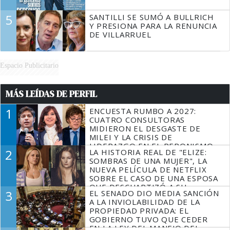
5
SANTILLI SE SUMÓ A BULLRICH
Y PRESIONA PARA LA RENUNCIA
DE VILLARRUEL
Espacio Publicitario
MÁS LEÍDAS DE PERFIL
1
ENCUESTA RUMBO A 2027:
CUATRO CONSULTORAS
MIDIERON EL DESGASTE DE
MILEI Y LA CRISIS DE
LIDERAZGO EN EL PERONISMO
2
LA HISTORIA REAL DE "ELIZE:
SOMBRAS DE UNA MUJER", LA
NUEVA PELÍCULA DE NETFLIX
SOBRE EL CASO DE UNA ESPOSA
QUE DESCUARTIZÓ A SU
3
EL SENADO DIO MEDIA SANCIÓN
MARIDO
A LA INVIOLABILIDAD DE LA
PROPIEDAD PRIVADA: EL
GOBIERNO TUVO QUE CEDER
EN LA LEY DEL MANEJO DEL