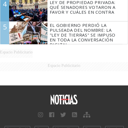
4
LEY DE PROPIEDAD PRIVADA:
FUEGO
QUÉ SENADORES VOTARON A
FAVOR Y CUÁLES EN CONTRA
5
EL GOBIERNO PERDIÓ LA
PULSEADA DEL NOMBRE: LA
"LEY DE TIERRAS" SE IMPUSO
EN TODA LA CONVERSACIÓN
DIGITAL
Espacio Publicitario
Espacio Publicitario