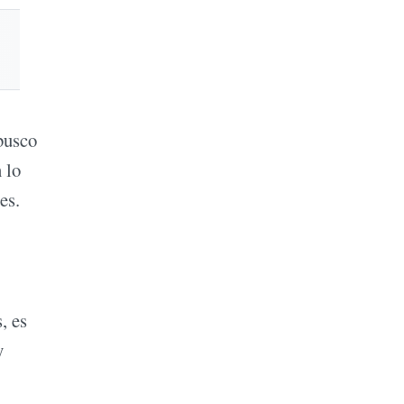
busco
 lo
es.
, es
y