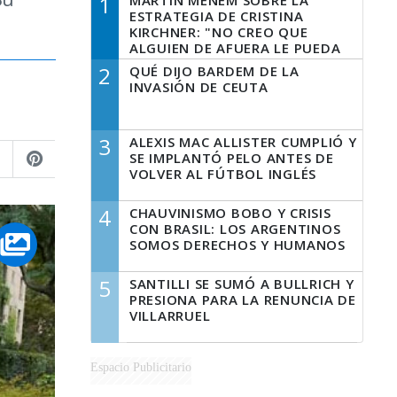
1
MARTÍN MENEM SOBRE LA
ESTRATEGIA DE CRISTINA
KIRCHNER: "NO CREO QUE
ALGUIEN DE AFUERA LE PUEDA
DECIR A LA JUSTICIA LO QUE
2
QUÉ DIJO BARDEM DE LA
TIENE QUE HACER"
INVASIÓN DE CEUTA
3
ALEXIS MAC ALLISTER CUMPLIÓ Y
SE IMPLANTÓ PELO ANTES DE
VOLVER AL FÚTBOL INGLÉS
4
CHAUVINISMO BOBO Y CRISIS
CON BRASIL: LOS ARGENTINOS
SOMOS DERECHOS Y HUMANOS
5
SANTILLI SE SUMÓ A BULLRICH Y
PRESIONA PARA LA RENUNCIA DE
VILLARRUEL
Espacio Publicitario