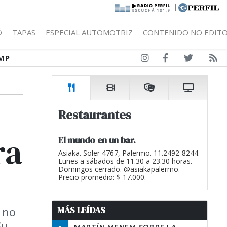
|
Ó
TAPAS
ESPECIAL AUTOMOTRIZ
CONTENIDO NO EDITO
MP
Restaurantes
ra
El mundo en un bar.
Asiaka. Soler 4767, Palermo. 11.2492-8244.
Lunes a sábados de 11.30 a 23.30 horas.
Domingos cerrado. @asiakapalermo.
Precio promedio: $ 17.000.
MÁS LEÍDAS
 no
Su