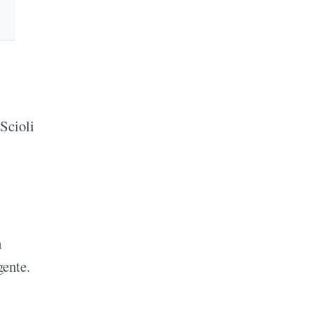
Scioli
n
gente.