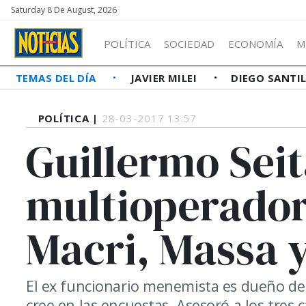
Saturday 8 De August, 2026
POLÍTICA
SOCIEDAD
ECONOMÍA
M
TEMAS DEL DÍA
JAVIER MILEI
DIEGO SANTI
POLÍTICA |
28-03-2017 13:57
Guillermo Seit
multioperador
Macri, Massa y
El ex funcionario menemista es dueño de
cree en las encuestas. Asesoró a los tres