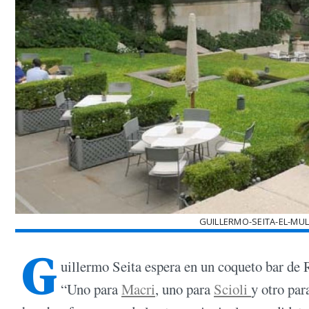
GUILLERMO-SEITA-EL-M
G
uillermo Seita espera en un coqueto bar de R
“Uno para
Macri
, uno para
Scioli
y otro pa