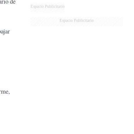
ario de
MARIDO
Espacio Publicitario
Espacio Publicitario
bajar
rme,