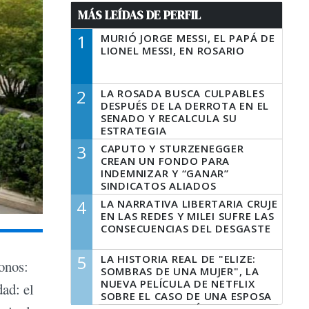
MÁS LEÍDAS DE PERFIL
1
MURIÓ JORGE MESSI, EL PAPÁ DE
LIONEL MESSI, EN ROSARIO
2
LA ROSADA BUSCA CULPABLES
DESPUÉS DE LA DERROTA EN EL
SENADO Y RECALCULA SU
ESTRATEGIA
3
CAPUTO Y STURZENEGGER
CREAN UN FONDO PARA
INDEMNIZAR Y “GANAR”
SINDICATOS ALIADOS
4
LA NARRATIVA LIBERTARIA CRUJE
EN LAS REDES Y MILEI SUFRE LAS
CONSECUENCIAS DEL DESGASTE
5
LA HISTORIA REAL DE "ELIZE:
fonos:
SOMBRAS DE UNA MUJER", LA
NUEVA PELÍCULA DE NETFLIX
dad: el
SOBRE EL CASO DE UNA ESPOSA
QUE DESCUARTIZÓ A SU