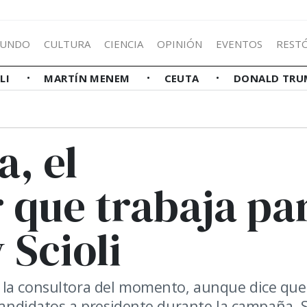
UNDO
CULTURA
CIENCIA
OPINIÓN
EVENTOS
REST
LLI
MARTÍN MENEM
CEUTA
DONALD TRU
a, el
 que trabaja pa
 Scioli
 la consultora del momento, aunque dice que
 candidatos a presidente durante la campaña. 