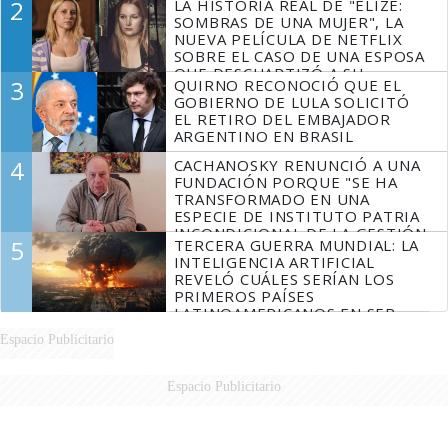
2
LA HISTORIA REAL DE "ELIZE:
SOMBRAS DE UNA MUJER", LA
NUEVA PELÍCULA DE NETFLIX
SOBRE EL CASO DE UNA ESPOSA
QUE DESCUARTIZÓ A SU
3
QUIRNO RECONOCIÓ QUE EL
MARIDO
GOBIERNO DE LULA SOLICITÓ
EL RETIRO DEL EMBAJADOR
ARGENTINO EN BRASIL
4
CACHANOSKY RENUNCIÓ A UNA
FUNDACIÓN PORQUE "SE HA
TRANSFORMADO EN UNA
ESPECIE DE INSTITUTO PATRIA
INCONDICIONAL DE LA GESTIÓN
5
TERCERA GUERRA MUNDIAL: LA
DE MILEI"
INTELIGENCIA ARTIFICIAL
REVELÓ CUÁLES SERÍAN LOS
PRIMEROS PAÍSES
LATINOAMERICANOS EN SER
DERROTADOS
Espacio Publicitario
Espacio Publicitario