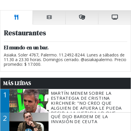
Restaurantes
El mundo en un bar.
Asiaka. Soler 4767, Palermo. 11.2492-8244. Lunes a sábados de
11.30 a 23.30 horas. Domingos cerrado. @asiakapalermo. Precio
promedio: $ 17.000.
MÁS LEÍDAS
1
MARTÍN MENEM SOBRE LA
ESTRATEGIA DE CRISTINA
KIRCHNER: "NO CREO QUE
ALGUIEN DE AFUERA LE PUEDA
DECIR A LA JUSTICIA LO QUE
2
QUÉ DIJO BARDEM DE LA
TIENE QUE HACER"
INVASIÓN DE CEUTA