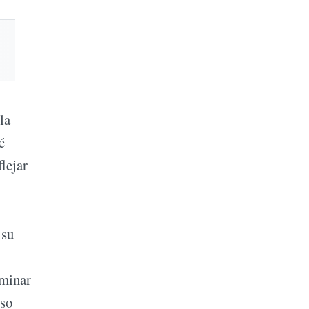
la
é
lejar
 su
iminar
uso