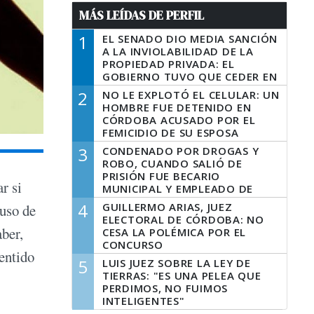
MÁS LEÍDAS DE PERFIL
1
EL SENADO DIO MEDIA SANCIÓN
A LA INVIOLABILIDAD DE LA
PROPIEDAD PRIVADA: EL
GOBIERNO TUVO QUE CEDER EN
LA LEY DEL MANEJO DEL FUEGO
2
NO LE EXPLOTÓ EL CELULAR: UN
HOMBRE FUE DETENIDO EN
CÓRDOBA ACUSADO POR EL
FEMICIDIO DE SU ESPOSA
3
CONDENADO POR DROGAS Y
ROBO, CUANDO SALIÓ DE
PRISIÓN FUE BECARIO
r si
MUNICIPAL Y EMPLEADO DE
SENAF
4
GUILLERMO ARIAS, JUEZ
 uso de
ELECTORAL DE CÓRDOBA: NO
aber,
CESA LA POLÉMICA POR EL
CONCURSO
sentido
5
LUIS JUEZ SOBRE LA LEY DE
TIERRAS: "ES UNA PELEA QUE
PERDIMOS, NO FUIMOS
INTELIGENTES"