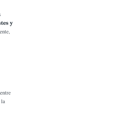
s
stes y
ente,
entre
 la