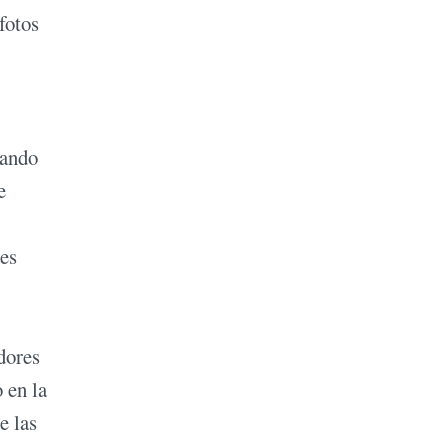
fotos
uando
e
des
dores
 en la
e las