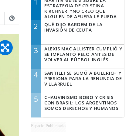
1
MARTÍN MENEM SOBRE LA
ESTRATEGIA DE CRISTINA
KIRCHNER: "NO CREO QUE
ALGUIEN DE AFUERA LE PUEDA
DECIR A LA JUSTICIA LO QUE
2
QUÉ DIJO BARDEM DE LA
TIENE QUE HACER"
INVASIÓN DE CEUTA
3
ALEXIS MAC ALLISTER CUMPLIÓ Y
SE IMPLANTÓ PELO ANTES DE
VOLVER AL FÚTBOL INGLÉS
4
SANTILLI SE SUMÓ A BULLRICH Y
PRESIONA PARA LA RENUNCIA DE
VILLARRUEL
5
CHAUVINISMO BOBO Y CRISIS
CON BRASIL: LOS ARGENTINOS
SOMOS DERECHOS Y HUMANOS
Espacio Publicitario