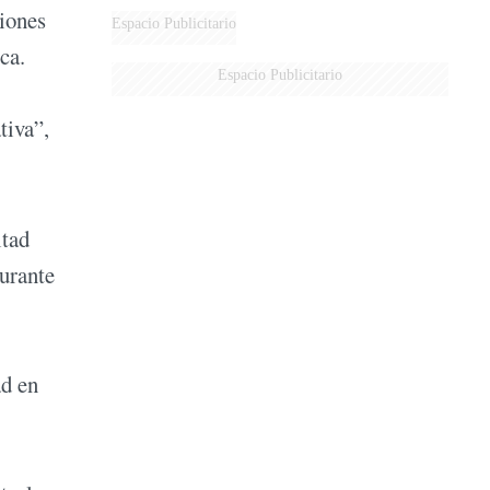
ciones
Espacio Publicitario
ca.
Espacio Publicitario
tiva”,
itad
durante
ad en