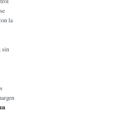
trol
rse
con la
 sin
s
 margen
na