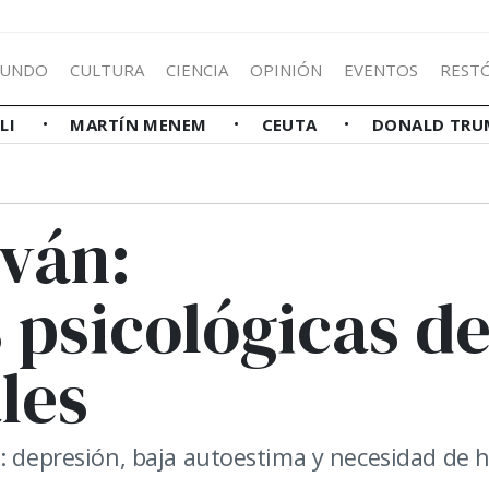
UNDO
CULTURA
CIENCIA
OPINIÓN
EVENTOS
REST
LLI
MARTÍN MENEM
CEUTA
DONALD TRU
iván:
 psicológicas d
les
k: depresión, baja autoestima y necesidad de 