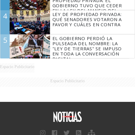
PROPIEDAD PRIVADA: EL
GOBIERNO TUVO QUE CEDER
EN LA LEY DEL MANEJO DEL
4
LEY DE PROPIEDAD PRIVADA:
FUEGO
QUÉ SENADORES VOTARON A
FAVOR Y CUÁLES EN CONTRA
5
EL GOBIERNO PERDIÓ LA
PULSEADA DEL NOMBRE: LA
"LEY DE TIERRAS" SE IMPUSO
EN TODA LA CONVERSACIÓN
DIGITAL
Espacio Publicitario
Espacio Publicitario