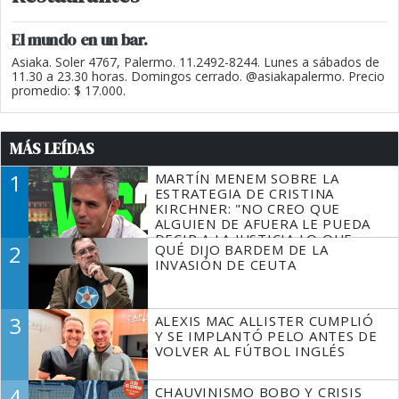
El mundo en un bar.
Asiaka. Soler 4767, Palermo. 11.2492-8244. Lunes a sábados de
11.30 a 23.30 horas. Domingos cerrado. @asiakapalermo. Precio
promedio: $ 17.000.
MÁS LEÍDAS
1
MARTÍN MENEM SOBRE LA
ESTRATEGIA DE CRISTINA
KIRCHNER: "NO CREO QUE
ALGUIEN DE AFUERA LE PUEDA
DECIR A LA JUSTICIA LO QUE
2
QUÉ DIJO BARDEM DE LA
TIENE QUE HACER"
INVASIÓN DE CEUTA
3
ALEXIS MAC ALLISTER CUMPLIÓ
Y SE IMPLANTÓ PELO ANTES DE
VOLVER AL FÚTBOL INGLÉS
4
CHAUVINISMO BOBO Y CRISIS