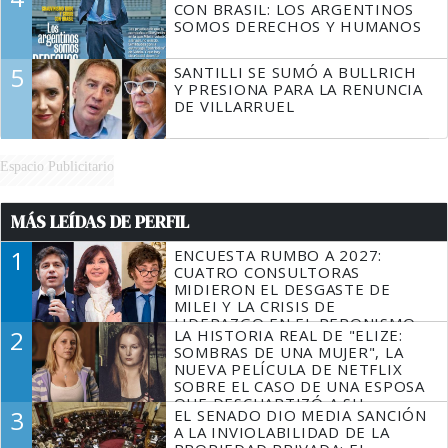
CON BRASIL: LOS ARGENTINOS
SOMOS DERECHOS Y HUMANOS
5
SANTILLI SE SUMÓ A BULLRICH
Y PRESIONA PARA LA RENUNCIA
DE VILLARRUEL
Espacio Publicitario
MÁS LEÍDAS DE PERFIL
1
ENCUESTA RUMBO A 2027:
CUATRO CONSULTORAS
MIDIERON EL DESGASTE DE
MILEI Y LA CRISIS DE
LIDERAZGO EN EL PERONISMO
2
LA HISTORIA REAL DE "ELIZE:
SOMBRAS DE UNA MUJER", LA
NUEVA PELÍCULA DE NETFLIX
SOBRE EL CASO DE UNA ESPOSA
QUE DESCUARTIZÓ A SU
3
EL SENADO DIO MEDIA SANCIÓN
MARIDO
A LA INVIOLABILIDAD DE LA