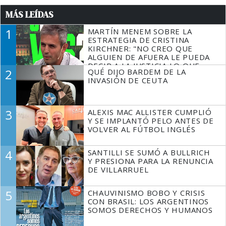
MÁS LEÍDAS
1
MARTÍN MENEM SOBRE LA
ESTRATEGIA DE CRISTINA
KIRCHNER: "NO CREO QUE
ALGUIEN DE AFUERA LE PUEDA
DECIR A LA JUSTICIA LO QUE
2
QUÉ DIJO BARDEM DE LA
TIENE QUE HACER"
INVASIÓN DE CEUTA
3
ALEXIS MAC ALLISTER CUMPLIÓ
Y SE IMPLANTÓ PELO ANTES DE
VOLVER AL FÚTBOL INGLÉS
4
SANTILLI SE SUMÓ A BULLRICH
Y PRESIONA PARA LA RENUNCIA
DE VILLARRUEL
5
CHAUVINISMO BOBO Y CRISIS
CON BRASIL: LOS ARGENTINOS
SOMOS DERECHOS Y HUMANOS