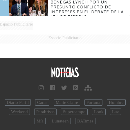
BENEGAS LYNCH POR UN
PRESUNTO CONFLICTO DE
INTERESES EN EL DEBATE DE LA
LEY DE TIERRAS
Espacio Publicitario
Espacio Publicitario
Diario Perfil
Caras
Marie Claire
Fortuna
Hombre
Weekend
Parabrisas
Supercampo
Look
Luz
Mía
Lunateen
BATimes