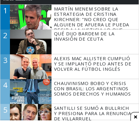
1
MARTÍN MENEM SOBRE LA
ESTRATEGIA DE CRISTINA
KIRCHNER: "NO CREO QUE
ALGUIEN DE AFUERA LE PUEDA
DECIR A LA JUSTICIA LO QUE
2
QUÉ DIJO BARDEM DE LA
TIENE QUE HACER"
INVASIÓN DE CEUTA
3
ALEXIS MAC ALLISTER CUMPLIÓ
Y SE IMPLANTÓ PELO ANTES DE
VOLVER AL FÚTBOL INGLÉS
4
CHAUVINISMO BOBO Y CRISIS
CON BRASIL: LOS ARGENTINOS
SOMOS DERECHOS Y HUMANOS
5
SANTILLI SE SUMÓ A BULLRICH
Y PRESIONA PARA LA RENUNCIA
DE VILLARRUEL
Espacio Publicitario