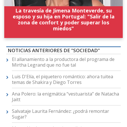
La travesía de Jimena Monteverde, su
esposo y su hija en Portugal: "Salir de la
zona de confort y poder superar los
miedos"
NOTICIAS ANTERIORES DE "SOCIEDAD"
El allanamiento a la productora del programa de
Mirtha Legrand que no fue tal
Luis D'Elía, el piquetero romántico: ahora tuitea
temas de Shakira y Diego Torres
Ana Polero: la enigmática “vestuarista” de Natacha
Jaitt
Salvataje Laurita Fernández: ¿podrá remontar
Sugar?