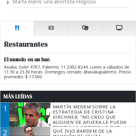
Marta Alanís: una abortista religiosa
Restaurantes
El mundo en un bar.
Asiaka. Soler 4767, Palermo. 11.2492-8244. Lunes a sábados de
11.30 a 23.30 horas. Domingos cerrado. @asiakapalermo. Precio
promedio: $ 17.000.
MÁS LEÍDAS
1
MARTÍN MENEM SOBRE LA
ESTRATEGIA DE CRISTINA
KIRCHNER: "NO CREO QUE
ALGUIEN DE AFUERA LE PUEDA
DECIR A LA JUSTICIA LO QUE
2
QUÉ DIJO BARDEM DE LA
TIENE QUE HACER"