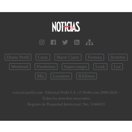
Diario Perfil
Caras
Marie Claire
Fortuna
Hombre
Weekend
Parabrisas
Supercampo
Look
Luz
Mía
Lunateen
BATimes
noticias.perfil.com - Editorial Perfil S.A.
| © Perfil.com 2006-2026 -
Todos los derechos reservados
Registro de Propiedad Intelectual: Nro. 5346433