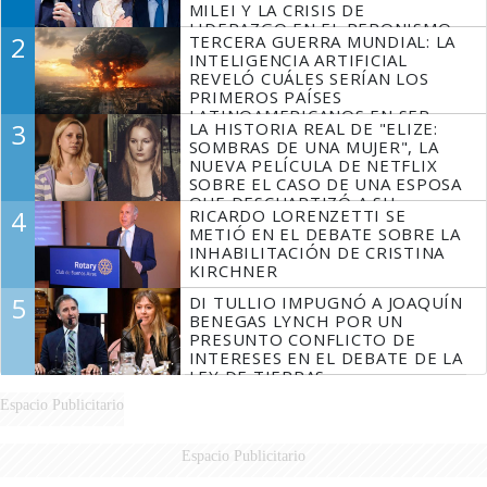
MILEI Y LA CRISIS DE
LIDERAZGO EN EL PERONISMO
2
TERCERA GUERRA MUNDIAL: LA
INTELIGENCIA ARTIFICIAL
REVELÓ CUÁLES SERÍAN LOS
PRIMEROS PAÍSES
LATINOAMERICANOS EN SER
3
LA HISTORIA REAL DE "ELIZE:
DERROTADOS
SOMBRAS DE UNA MUJER", LA
NUEVA PELÍCULA DE NETFLIX
SOBRE EL CASO DE UNA ESPOSA
QUE DESCUARTIZÓ A SU
4
RICARDO LORENZETTI SE
MARIDO
METIÓ EN EL DEBATE SOBRE LA
INHABILITACIÓN DE CRISTINA
KIRCHNER
5
DI TULLIO IMPUGNÓ A JOAQUÍN
BENEGAS LYNCH POR UN
PRESUNTO CONFLICTO DE
INTERESES EN EL DEBATE DE LA
LEY DE TIERRAS
Espacio Publicitario
Espacio Publicitario