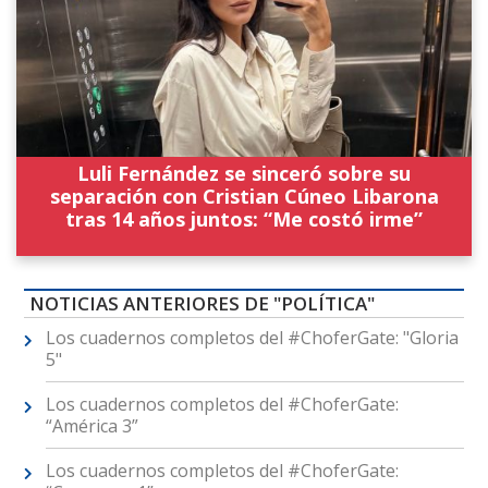
Luli Fernández se sinceró sobre su
separación con Cristian Cúneo Libarona
tras 14 años juntos: “Me costó irme”
NOTICIAS ANTERIORES DE "POLÍTICA"
Los cuadernos completos del #ChoferGate: "Gloria
5"
Los cuadernos completos del #ChoferGate:
“América 3”
Los cuadernos completos del #ChoferGate: