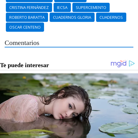
CRISTINA FERNÁNDEZ
IECSA
SUPERCEMENTO
ROBERTO BARATTA
CUADERNOS GLORIA
CUADERNOS
OSCAR CENTENO
Comentarios