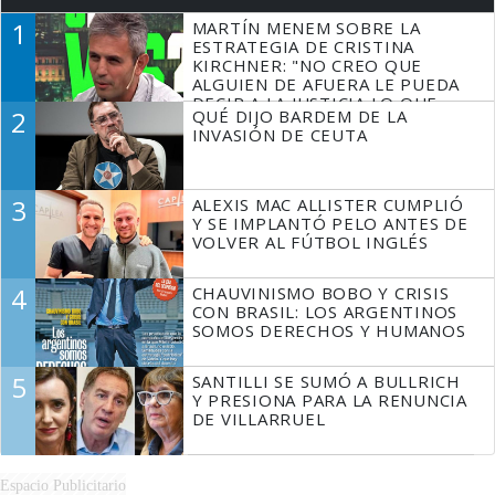
1
MARTÍN MENEM SOBRE LA
ESTRATEGIA DE CRISTINA
KIRCHNER: "NO CREO QUE
ALGUIEN DE AFUERA LE PUEDA
DECIR A LA JUSTICIA LO QUE
2
QUÉ DIJO BARDEM DE LA
TIENE QUE HACER"
INVASIÓN DE CEUTA
3
ALEXIS MAC ALLISTER CUMPLIÓ
Y SE IMPLANTÓ PELO ANTES DE
VOLVER AL FÚTBOL INGLÉS
4
CHAUVINISMO BOBO Y CRISIS
CON BRASIL: LOS ARGENTINOS
SOMOS DERECHOS Y HUMANOS
5
SANTILLI SE SUMÓ A BULLRICH
Y PRESIONA PARA LA RENUNCIA
DE VILLARRUEL
Espacio Publicitario