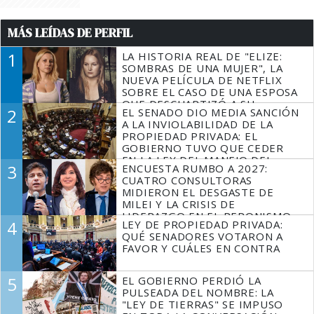
MÁS LEÍDAS DE PERFIL
1
LA HISTORIA REAL DE "ELIZE:
SOMBRAS DE UNA MUJER", LA
NUEVA PELÍCULA DE NETFLIX
SOBRE EL CASO DE UNA ESPOSA
QUE DESCUARTIZÓ A SU
2
EL SENADO DIO MEDIA SANCIÓN
MARIDO
A LA INVIOLABILIDAD DE LA
PROPIEDAD PRIVADA: EL
GOBIERNO TUVO QUE CEDER
EN LA LEY DEL MANEJO DEL
3
ENCUESTA RUMBO A 2027:
FUEGO
CUATRO CONSULTORAS
MIDIERON EL DESGASTE DE
MILEI Y LA CRISIS DE
LIDERAZGO EN EL PERONISMO
4
LEY DE PROPIEDAD PRIVADA:
QUÉ SENADORES VOTARON A
FAVOR Y CUÁLES EN CONTRA
5
EL GOBIERNO PERDIÓ LA
PULSEADA DEL NOMBRE: LA
"LEY DE TIERRAS" SE IMPUSO