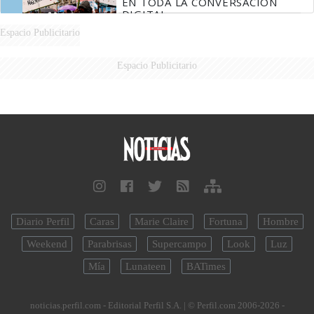
EN TODA LA CONVERSACIÓN
DIGITAL
Espacio Publicitario
Espacio Publicitario
Diario Perfil
Caras
Marie Claire
Fortuna
Hombre
Weekend
Parabrisas
Supercampo
Look
Luz
Mía
Lunateen
BATimes
noticias.perfil.com - Editorial Perfil S.A.
| © Perfil.com 2006-2026 -