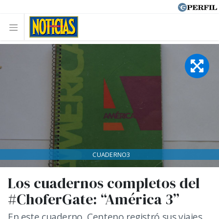
CUADERNO3
Los cuadernos completos del
#ChoferGate: “América 3”
En este cuaderno, Centeno registró sus viajes