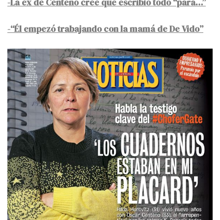
-La ex de Centeno cree que escribió todo “para…”
-“Él empezó trabajando con la mamá de De Vido”