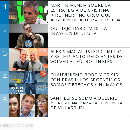
1
MARTÍN MENEM SOBRE LA
ESTRATEGIA DE CRISTINA
KIRCHNER: "NO CREO QUE
ALGUIEN DE AFUERA LE PUEDA
DECIR A LA JUSTICIA LO QUE
2
QUÉ DIJO BARDEM DE LA
TIENE QUE HACER"
INVASIÓN DE CEUTA
3
ALEXIS MAC ALLISTER CUMPLIÓ
Y SE IMPLANTÓ PELO ANTES DE
VOLVER AL FÚTBOL INGLÉS
4
CHAUVINISMO BOBO Y CRISIS
CON BRASIL: LOS ARGENTINOS
SOMOS DERECHOS Y HUMANOS
5
SANTILLI SE SUMÓ A BULLRICH
Y PRESIONA PARA LA RENUNCIA
DE VILLARRUEL
Espacio Publicitario