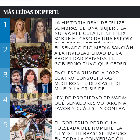
MÁS LEÍDAS DE PERFIL
1
LA HISTORIA REAL DE "ELIZE:
SOMBRAS DE UNA MUJER", LA
NUEVA PELÍCULA DE NETFLIX
SOBRE EL CASO DE UNA ESPOSA
QUE DESCUARTIZÓ A SU
2
EL SENADO DIO MEDIA SANCIÓN
MARIDO
A LA INVIOLABILIDAD DE LA
PROPIEDAD PRIVADA: EL
GOBIERNO TUVO QUE CEDER
EN LA LEY DEL MANEJO DEL
3
ENCUESTA RUMBO A 2027:
FUEGO
CUATRO CONSULTORAS
MIDIERON EL DESGASTE DE
MILEI Y LA CRISIS DE
LIDERAZGO EN EL PERONISMO
4
LEY DE PROPIEDAD PRIVADA:
QUÉ SENADORES VOTARON A
FAVOR Y CUÁLES EN CONTRA
5
EL GOBIERNO PERDIÓ LA
PULSEADA DEL NOMBRE: LA
"LEY DE TIERRAS" SE IMPUSO
EN TODA LA CONVERSACIÓN