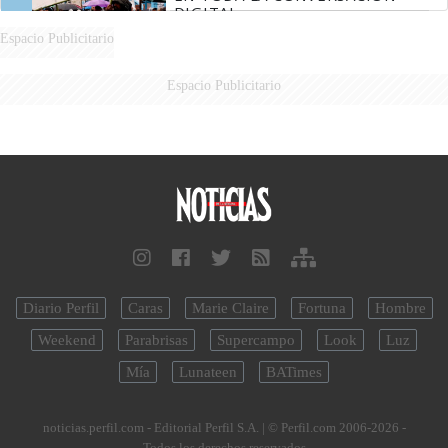
DIGITAL
Espacio Publicitario
Espacio Publicitario
Diario Perfil
Caras
Marie Claire
Fortuna
Hombre
Weekend
Parabrisas
Supercampo
Look
Luz
Mía
Lunateen
BATimes
noticias.perfil.com - Editorial Perfil S.A.
| © Perfil.com 2006-2026 -
Todos los derechos reservados