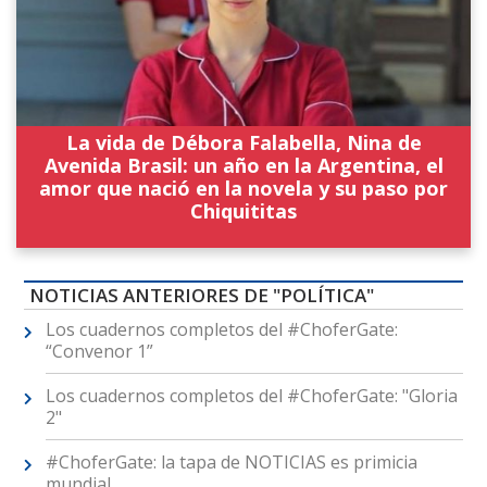
La vida de Débora Falabella, Nina de
Avenida Brasil: un año en la Argentina, el
amor que nació en la novela y su paso por
Chiquititas
NOTICIAS ANTERIORES DE "POLÍTICA"
Los cuadernos completos del #ChoferGate:
“Convenor 1”
Los cuadernos completos del #ChoferGate: "Gloria
2"
#ChoferGate: la tapa de NOTICIAS es primicia
mundial