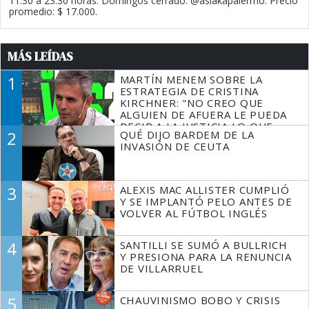
11.30 a 23.30 horas. Domingos cerrado. @asiakapalermo. Precio
promedio: $ 17.000.
MÁS LEÍDAS
1
MARTÍN MENEM SOBRE LA
ESTRATEGIA DE CRISTINA
KIRCHNER: "NO CREO QUE
ALGUIEN DE AFUERA LE PUEDA
DECIR A LA JUSTICIA LO QUE
2
QUÉ DIJO BARDEM DE LA
TIENE QUE HACER"
INVASIÓN DE CEUTA
3
ALEXIS MAC ALLISTER CUMPLIÓ
Y SE IMPLANTÓ PELO ANTES DE
VOLVER AL FÚTBOL INGLÉS
4
SANTILLI SE SUMÓ A BULLRICH
Y PRESIONA PARA LA RENUNCIA
DE VILLARRUEL
5
CHAUVINISMO BOBO Y CRISIS