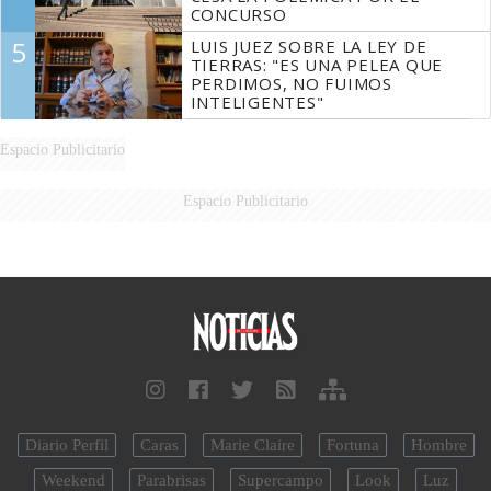
CONCURSO
5
LUIS JUEZ SOBRE LA LEY DE
TIERRAS: "ES UNA PELEA QUE
PERDIMOS, NO FUIMOS
INTELIGENTES"
Espacio Publicitario
Espacio Publicitario
Diario Perfil
Caras
Marie Claire
Fortuna
Hombre
Weekend
Parabrisas
Supercampo
Look
Luz