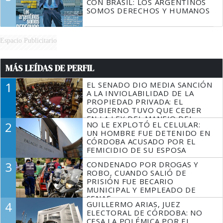
CON BRASIL: LOS ARGENTINOS
SOMOS DERECHOS Y HUMANOS
Espacio Publicitario
MÁS LEÍDAS DE PERFIL
1
EL SENADO DIO MEDIA SANCIÓN
A LA INVIOLABILIDAD DE LA
PROPIEDAD PRIVADA: EL
GOBIERNO TUVO QUE CEDER
EN LA LEY DEL MANEJO DEL
2
NO LE EXPLOTÓ EL CELULAR:
FUEGO
UN HOMBRE FUE DETENIDO EN
CÓRDOBA ACUSADO POR EL
FEMICIDIO DE SU ESPOSA
3
CONDENADO POR DROGAS Y
ROBO, CUANDO SALIÓ DE
PRISIÓN FUE BECARIO
MUNICIPAL Y EMPLEADO DE
SENAF
4
GUILLERMO ARIAS, JUEZ
ELECTORAL DE CÓRDOBA: NO
CESA LA POLÉMICA POR EL