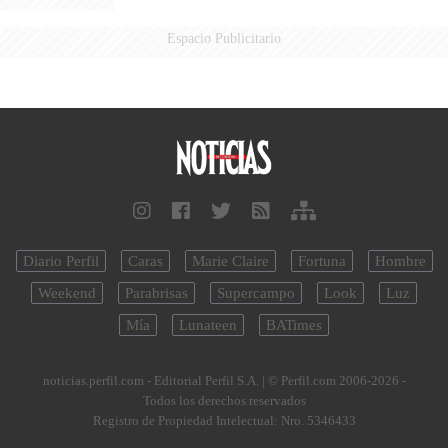
Espacio Publicitario
Diario Perfil
Caras
Marie Claire
Fortuna
Hombre
Weekend
Parabrisas
Supercampo
Look
Luz
Mía
Lunateen
BATimes
noticias.perfil.com - Editorial Perfil S.A.
| © Perfil.com 2006-2026 -
Todos los derechos reservados
Registro de Propiedad Intelectual: Nro. 5346433