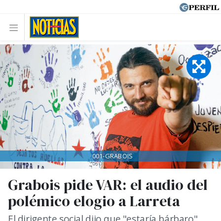
001-GRABOIS
Grabois pide VAR: el audio del
polémico elogio a Larreta
El dirigente social dijo que "estaría bárbaro"