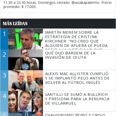
11.30 a 23.30 horas. Domingos cerrado. @asiakapalermo. Precio
promedio: $ 17.000.
MÁS LEÍDAS
1
MARTÍN MENEM SOBRE LA
ESTRATEGIA DE CRISTINA
KIRCHNER: "NO CREO QUE
ALGUIEN DE AFUERA LE PUEDA
DECIR A LA JUSTICIA LO QUE
2
QUÉ DIJO BARDEM DE LA
TIENE QUE HACER"
INVASIÓN DE CEUTA
3
ALEXIS MAC ALLISTER CUMPLIÓ
Y SE IMPLANTÓ PELO ANTES DE
VOLVER AL FÚTBOL INGLÉS
4
SANTILLI SE SUMÓ A BULLRICH
Y PRESIONA PARA LA RENUNCIA
DE VILLARRUEL
CHAUVINISMO BOBO Y CRISIS