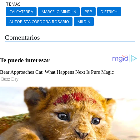
TEMAS:
CALCATERRA
MARCELO MINDLIN
PPP
DIETRICH
AUTOPISTA CÓRDOBA-ROSARIO
MILDIN
Comentarios