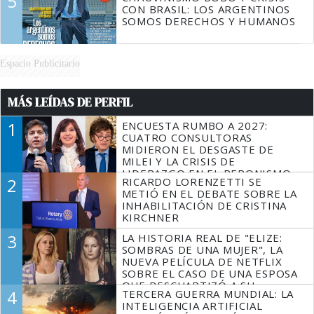
5
CON BRASIL: LOS ARGENTINOS
SOMOS DERECHOS Y HUMANOS
Espacio Publicitario
MÁS LEÍDAS DE PERFIL
1
ENCUESTA RUMBO A 2027:
CUATRO CONSULTORAS
MIDIERON EL DESGASTE DE
MILEI Y LA CRISIS DE
LIDERAZGO EN EL PERONISMO
2
RICARDO LORENZETTI SE
METIÓ EN EL DEBATE SOBRE LA
INHABILITACIÓN DE CRISTINA
KIRCHNER
3
LA HISTORIA REAL DE "ELIZE:
SOMBRAS DE UNA MUJER", LA
NUEVA PELÍCULA DE NETFLIX
SOBRE EL CASO DE UNA ESPOSA
QUE DESCUARTIZÓ A SU
4
TERCERA GUERRA MUNDIAL: LA
MARIDO
INTELIGENCIA ARTIFICIAL