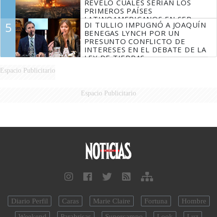
REVELÓ CUÁLES SERÍAN LOS
PRIMEROS PAÍSES
LATINOAMERICANOS EN SER
5
DI TULLIO IMPUGNÓ A JOAQUÍN
DERROTADOS
BENEGAS LYNCH POR UN
PRESUNTO CONFLICTO DE
INTERESES EN EL DEBATE DE LA
LEY DE TIERRAS
Espacio Publicitario
Espacio Publicitario
Diario Perfil
Caras
Marie Claire
Fortuna
Hombre
Weekend
Parabrisas
Supercampo
Look
Luz