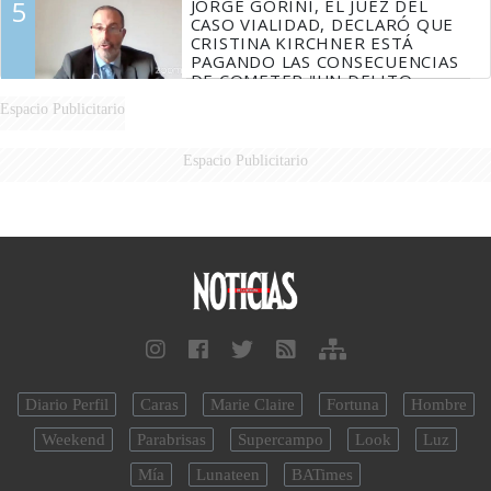
5
JORGE GORINI, EL JUEZ DEL
CASO VIALIDAD, DECLARÓ QUE
CRISTINA KIRCHNER ESTÁ
PAGANDO LAS CONSECUENCIAS
DE COMETER "UN DELITO
COMPROBADO"
Espacio Publicitario
Espacio Publicitario
Diario Perfil
Caras
Marie Claire
Fortuna
Hombre
Weekend
Parabrisas
Supercampo
Look
Luz
Mía
Lunateen
BATimes