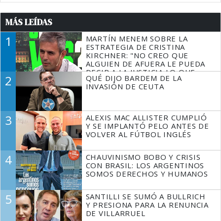
MÁS LEÍDAS
1
MARTÍN MENEM SOBRE LA
ESTRATEGIA DE CRISTINA
KIRCHNER: "NO CREO QUE
ALGUIEN DE AFUERA LE PUEDA
DECIR A LA JUSTICIA LO QUE
2
QUÉ DIJO BARDEM DE LA
TIENE QUE HACER"
INVASIÓN DE CEUTA
3
ALEXIS MAC ALLISTER CUMPLIÓ
Y SE IMPLANTÓ PELO ANTES DE
VOLVER AL FÚTBOL INGLÉS
4
CHAUVINISMO BOBO Y CRISIS
CON BRASIL: LOS ARGENTINOS
SOMOS DERECHOS Y HUMANOS
5
SANTILLI SE SUMÓ A BULLRICH
Y PRESIONA PARA LA RENUNCIA
DE VILLARRUEL