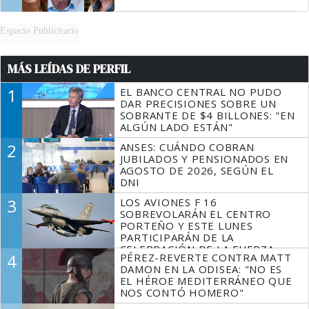
Espacio Publicitario
MÁS LEÍDAS DE PERFIL
1
EL BANCO CENTRAL NO PUDO
DAR PRECISIONES SOBRE UN
SOBRANTE DE $4 BILLONES: "EN
ALGÚN LADO ESTÁN"
2
ANSES: CUÁNDO COBRAN
JUBILADOS Y PENSIONADOS EN
AGOSTO DE 2026, SEGÚN EL
DNI
3
LOS AVIONES F 16
SOBREVOLARÁN EL CENTRO
PORTEÑO Y ESTE LUNES
PARTICIPARÁN DE LA
CELEBRACIÓN DE LA FUERZA
4
PÉREZ-REVERTE CONTRA MATT
AÉREA
DAMON EN LA ODISEA: "NO ES
EL HÉROE MEDITERRÁNEO QUE
NOS CONTÓ HOMERO"