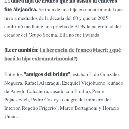
La
única hija de Franco que no asistió al entierro
Se trata de una hija extramatrimonial que
fue Alejandra.
tuvo a mediados de la década del 60 y que en 2005
confirmó mediante una prueba de ADN la paternidad del
creador del Grupo Socma. Ella no fue invitada.
(Leer también:
La herencia de Franco Macri: ¿qué
hará la hija extramatrimonial?
)
Entre los
, estaban Lido González
"amigos del bridge"
Noguera, Rafael Alazraqui, Ezequiel Viejobueno (cuñado
de Angelo Calcaterra, casado con Emilia), Pierre
Pejacsevich, Pedro Costoya (suegro del ministro del
Interior, Rogelio Frigerio), Marco Bertagnoni y Horacio
Uman.