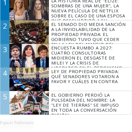
1
LA HISTORIA REAL DE "ELIZE:
SOMBRAS DE UNA MUJER", LA
NUEVA PELÍCULA DE NETFLIX
SOBRE EL CASO DE UNA ESPOSA
QUE DESCUARTIZÓ A SU
2
EL SENADO DIO MEDIA SANCIÓN
MARIDO
A LA INVIOLABILIDAD DE LA
PROPIEDAD PRIVADA: EL
GOBIERNO TUVO QUE CEDER
EN LA LEY DEL MANEJO DEL
3
ENCUESTA RUMBO A 2027:
FUEGO
CUATRO CONSULTORAS
MIDIERON EL DESGASTE DE
MILEI Y LA CRISIS DE
LIDERAZGO EN EL PERONISMO
4
LEY DE PROPIEDAD PRIVADA:
QUÉ SENADORES VOTARON A
FAVOR Y CUÁLES EN CONTRA
5
EL GOBIERNO PERDIÓ LA
PULSEADA DEL NOMBRE: LA
"LEY DE TIERRAS" SE IMPUSO
EN TODA LA CONVERSACIÓN
DIGITAL
Espacio Publicitario