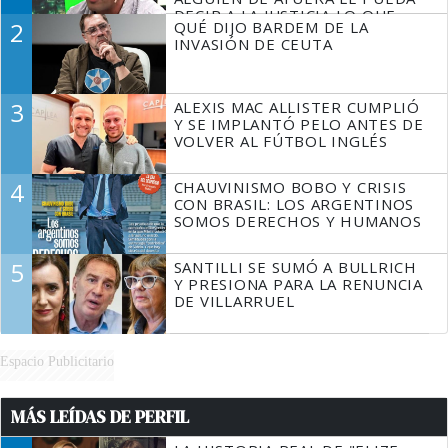
DECIR A LA JUSTICIA LO QUE
2
QUÉ DIJO BARDEM DE LA
TIENE QUE HACER"
INVASIÓN DE CEUTA
3
ALEXIS MAC ALLISTER CUMPLIÓ
Y SE IMPLANTÓ PELO ANTES DE
VOLVER AL FÚTBOL INGLÉS
4
CHAUVINISMO BOBO Y CRISIS
CON BRASIL: LOS ARGENTINOS
SOMOS DERECHOS Y HUMANOS
5
SANTILLI SE SUMÓ A BULLRICH
Y PRESIONA PARA LA RENUNCIA
DE VILLARRUEL
Espacio Publicitario
MÁS LEÍDAS DE PERFIL