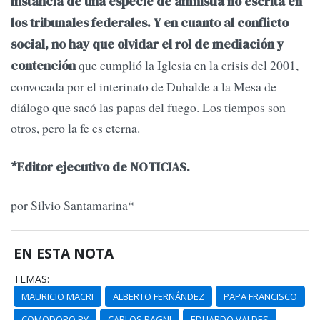
instancia de una especie de amnistía no escrita en
los tribunales federales.
Y en cuanto al conflicto
social, no hay que olvidar el rol de mediación y
que cumplió la Iglesia en la crisis del 2001,
contención
convocada por el interinato de Duhalde a la Mesa de
diálogo que sacó las papas del fuego. Los tiempos son
otros, pero la fe es eterna.
*Editor ejecutivo de NOTICIAS.
por Silvio Santamarina*
EN ESTA NOTA
TEMAS:
MAURICIO MACRI
ALBERTO FERNÁNDEZ
PAPA FRANCISCO
COMODORO PY
CARLOS PAGNI
EDUARDO VALDES