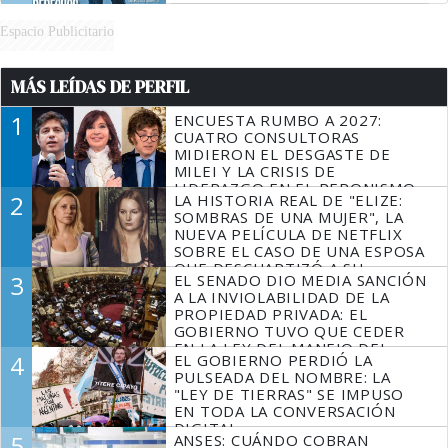
Espacio Publicitario
MÁS LEÍDAS DE PERFIL
1
ENCUESTA RUMBO A 2027:
CUATRO CONSULTORAS
MIDIERON EL DESGASTE DE
MILEI Y LA CRISIS DE
LIDERAZGO EN EL PERONISMO
2
LA HISTORIA REAL DE "ELIZE:
SOMBRAS DE UNA MUJER", LA
NUEVA PELÍCULA DE NETFLIX
SOBRE EL CASO DE UNA ESPOSA
QUE DESCUARTIZÓ A SU
3
EL SENADO DIO MEDIA SANCIÓN
MARIDO
A LA INVIOLABILIDAD DE LA
PROPIEDAD PRIVADA: EL
GOBIERNO TUVO QUE CEDER
EN LA LEY DEL MANEJO DEL
4
EL GOBIERNO PERDIÓ LA
FUEGO
PULSEADA DEL NOMBRE: LA
"LEY DE TIERRAS" SE IMPUSO
EN TODA LA CONVERSACIÓN
DIGITAL
5
ANSES: CUÁNDO COBRAN