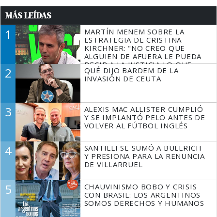
MÁS LEÍDAS
1
MARTÍN MENEM SOBRE LA
ESTRATEGIA DE CRISTINA
KIRCHNER: "NO CREO QUE
ALGUIEN DE AFUERA LE PUEDA
DECIR A LA JUSTICIA LO QUE
2
QUÉ DIJO BARDEM DE LA
TIENE QUE HACER"
INVASIÓN DE CEUTA
3
ALEXIS MAC ALLISTER CUMPLIÓ
Y SE IMPLANTÓ PELO ANTES DE
VOLVER AL FÚTBOL INGLÉS
4
SANTILLI SE SUMÓ A BULLRICH
Y PRESIONA PARA LA RENUNCIA
DE VILLARRUEL
5
CHAUVINISMO BOBO Y CRISIS
CON BRASIL: LOS ARGENTINOS
SOMOS DERECHOS Y HUMANOS