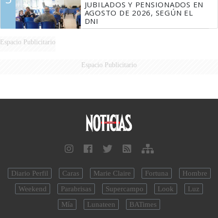
JUBILADOS Y PENSIONADOS EN
AGOSTO DE 2026, SEGÚN EL
DNI
Espacio Publicitario
Espacio Publicitario
Diario Perfil
Caras
Marie Claire
Fortuna
Hombre
Weekend
Parabrisas
Supercampo
Look
Luz
Mía
Lunateen
BATimes