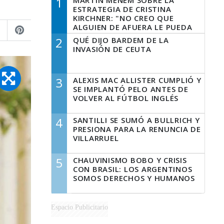
1
MARTÍN MENEM SOBRE LA
ESTRATEGIA DE CRISTINA
KIRCHNER: "NO CREO QUE
ALGUIEN DE AFUERA LE PUEDA
DECIR A LA JUSTICIA LO QUE
2
QUÉ DIJO BARDEM DE LA
TIENE QUE HACER"
INVASIÓN DE CEUTA
3
ALEXIS MAC ALLISTER CUMPLIÓ Y
SE IMPLANTÓ PELO ANTES DE
VOLVER AL FÚTBOL INGLÉS
4
SANTILLI SE SUMÓ A BULLRICH Y
PRESIONA PARA LA RENUNCIA DE
VILLARRUEL
5
CHAUVINISMO BOBO Y CRISIS
CON BRASIL: LOS ARGENTINOS
SOMOS DERECHOS Y HUMANOS
Espacio Publicitario