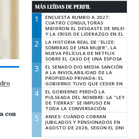
MÁS LEÍDAS DE PERFIL
1
ENCUESTA RUMBO A 2027:
CUATRO CONSULTORAS
MIDIERON EL DESGASTE DE MILEI
Y LA CRISIS DE LIDERAZGO EN EL
PERONISMO
2
LA HISTORIA REAL DE "ELIZE:
SOMBRAS DE UNA MUJER", LA
NUEVA PELÍCULA DE NETFLIX
SOBRE EL CASO DE UNA ESPOSA
QUE DESCUARTIZÓ A SU
3
EL SENADO DIO MEDIA SANCIÓN
MARIDO
A LA INVIOLABILIDAD DE LA
PROPIEDAD PRIVADA: EL
ndro
GOBIERNO TUVO QUE CEDER EN
LA LEY DEL MANEJO DEL FUEGO
4
EL GOBIERNO PERDIÓ LA
PULSEADA DEL NOMBRE: LA "LEY
DE TIERRAS" SE IMPUSO EN
TODA LA CONVERSACIÓN
na con
DIGITAL
5
ANSES: CUÁNDO COBRAN
JUBILADOS Y PENSIONADOS EN
AGOSTO DE 2026, SEGÚN EL DNI