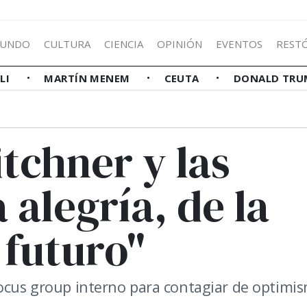
UNDO
CULTURA
CIENCIA
OPINIÓN
EVENTOS
REST
LLI
MARTÍN MENEM
CEUTA
DONALD TRU
tchner y las
 alegría, de la
 futuro"
focus group interno para contagiar de optimi