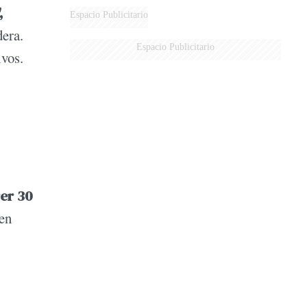
,
Espacio Publicitario
era.
Espacio Publicitario
ivos.
er 30
 en