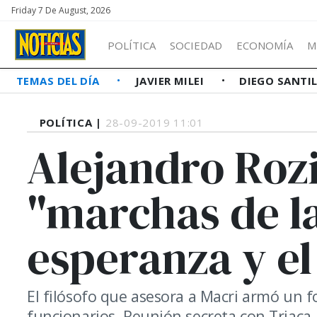
Friday 7 De August, 2026
POLÍTICA
SOCIEDAD
ECONOMÍA
M
TEMAS DEL DÍA
JAVIER MILEI
DIEGO SANTI
POLÍTICA |
28-09-2019 11:01
Alejandro Rozi
"marchas de la
esperanza y el
El filósofo que asesora a Macri armó un 
funcionarios. Reunión secreta con Triaca.