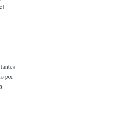
el
rtantes
do por
a
s