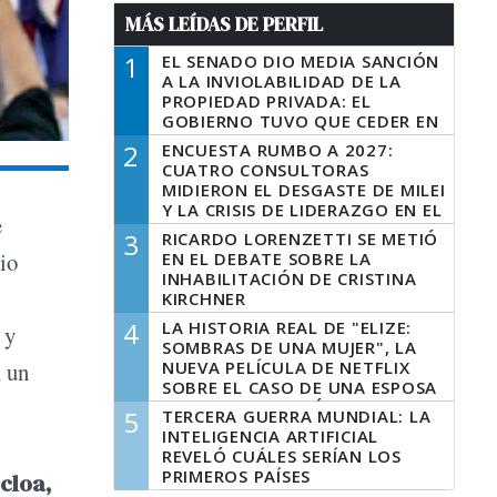
MÁS LEÍDAS DE PERFIL
1
EL SENADO DIO MEDIA SANCIÓN
A LA INVIOLABILIDAD DE LA
PROPIEDAD PRIVADA: EL
GOBIERNO TUVO QUE CEDER EN
LA LEY DEL MANEJO DEL FUEGO
2
ENCUESTA RUMBO A 2027:
CUATRO CONSULTORAS
MIDIERON EL DESGASTE DE MILEI
Y LA CRISIS DE LIDERAZGO EN EL
e
PERONISMO
3
RICARDO LORENZETTI SE METIÓ
io
EN EL DEBATE SOBRE LA
INHABILITACIÓN DE CRISTINA
KIRCHNER
4
LA HISTORIA REAL DE "ELIZE:
 y
SOMBRAS DE UNA MUJER", LA
NUEVA PELÍCULA DE NETFLIX
n un
SOBRE EL CASO DE UNA ESPOSA
QUE DESCUARTIZÓ A SU
5
TERCERA GUERRA MUNDIAL: LA
MARIDO
INTELIGENCIA ARTIFICIAL
REVELÓ CUÁLES SERÍAN LOS
PRIMEROS PAÍSES
cloa,
LATINOAMERICANOS EN SER