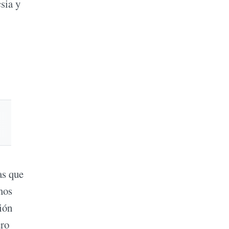
sia y
as que
mos
ión
ero