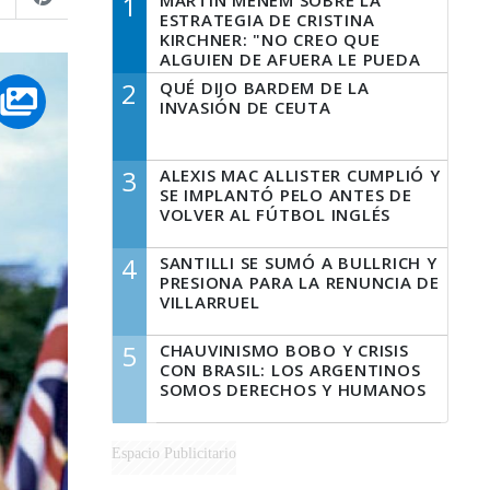
1
MARTÍN MENEM SOBRE LA
ESTRATEGIA DE CRISTINA
KIRCHNER: "NO CREO QUE
ALGUIEN DE AFUERA LE PUEDA
DECIR A LA JUSTICIA LO QUE
2
QUÉ DIJO BARDEM DE LA
TIENE QUE HACER"
INVASIÓN DE CEUTA
3
ALEXIS MAC ALLISTER CUMPLIÓ Y
SE IMPLANTÓ PELO ANTES DE
VOLVER AL FÚTBOL INGLÉS
4
SANTILLI SE SUMÓ A BULLRICH Y
PRESIONA PARA LA RENUNCIA DE
VILLARRUEL
5
CHAUVINISMO BOBO Y CRISIS
CON BRASIL: LOS ARGENTINOS
SOMOS DERECHOS Y HUMANOS
Espacio Publicitario