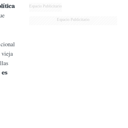
lítica
DERROTADOS
Espacio Publicitario
ue
Espacio Publicitario
icional
 vieja
llas
 es