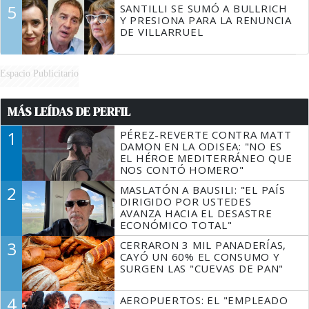
5
SANTILLI SE SUMÓ A BULLRICH
Y PRESIONA PARA LA RENUNCIA
DE VILLARRUEL
Espacio Publicitario
MÁS LEÍDAS DE PERFIL
1
PÉREZ-REVERTE CONTRA MATT
DAMON EN LA ODISEA: "NO ES
EL HÉROE MEDITERRÁNEO QUE
NOS CONTÓ HOMERO"
2
MASLATÓN A BAUSILI: "EL PAÍS
DIRIGIDO POR USTEDES
AVANZA HACIA EL DESASTRE
ECONÓMICO TOTAL"
3
CERRARON 3 MIL PANADERÍAS,
CAYÓ UN 60% EL CONSUMO Y
SURGEN LAS "CUEVAS DE PAN"
4
AEROPUERTOS: EL "EMPLEADO