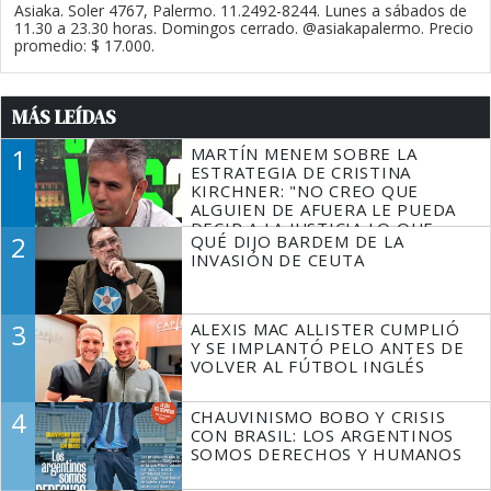
Asiaka. Soler 4767, Palermo. 11.2492-8244. Lunes a sábados de
11.30 a 23.30 horas. Domingos cerrado. @asiakapalermo. Precio
promedio: $ 17.000.
MÁS LEÍDAS
1
MARTÍN MENEM SOBRE LA
ESTRATEGIA DE CRISTINA
KIRCHNER: "NO CREO QUE
ALGUIEN DE AFUERA LE PUEDA
DECIR A LA JUSTICIA LO QUE
2
QUÉ DIJO BARDEM DE LA
TIENE QUE HACER"
INVASIÓN DE CEUTA
3
ALEXIS MAC ALLISTER CUMPLIÓ
Y SE IMPLANTÓ PELO ANTES DE
VOLVER AL FÚTBOL INGLÉS
4
CHAUVINISMO BOBO Y CRISIS
CON BRASIL: LOS ARGENTINOS
SOMOS DERECHOS Y HUMANOS