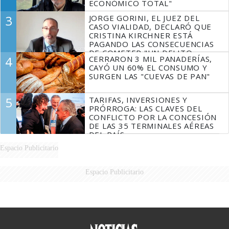
ECONÓMICO TOTAL"
3
JORGE GORINI, EL JUEZ DEL
CASO VIALIDAD, DECLARÓ QUE
CRISTINA KIRCHNER ESTÁ
PAGANDO LAS CONSECUENCIAS
DE COMETER "UN DELITO
4
CERRARON 3 MIL PANADERÍAS,
COMPROBADO"
CAYÓ UN 60% EL CONSUMO Y
SURGEN LAS "CUEVAS DE PAN"
5
TARIFAS, INVERSIONES Y
PRÓRROGA: LAS CLAVES DEL
CONFLICTO POR LA CONCESIÓN
DE LAS 35 TERMINALES AÉREAS
DEL PAÍS
Espacio Publicitario
Espacio Publicitario