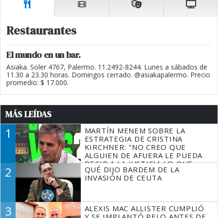
Restaurantes
El mundo en un bar.
Asiaka. Soler 4767, Palermo. 11.2492-8244. Lunes a sábados de
11.30 a 23.30 horas. Domingos cerrado. @asiakapalermo. Precio
promedio: $ 17.000.
MÁS LEÍDAS
1
MARTÍN MENEM SOBRE LA
ESTRATEGIA DE CRISTINA
KIRCHNER: "NO CREO QUE
ALGUIEN DE AFUERA LE PUEDA
DECIR A LA JUSTICIA LO QUE
2
QUÉ DIJO BARDEM DE LA
TIENE QUE HACER"
INVASIÓN DE CEUTA
3
ALEXIS MAC ALLISTER CUMPLIÓ
Y SE IMPLANTÓ PELO ANTES DE