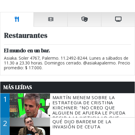
Restaurantes
El mundo en un bar.
Asiaka. Soler 4767, Palermo. 11.2492-8244. Lunes a sábados de
11.30 a 23.30 horas. Domingos cerrado. @asiakapalermo. Precio
promedio: $ 17.000.
MÁS LEÍDAS
1
MARTÍN MENEM SOBRE LA
ESTRATEGIA DE CRISTINA
KIRCHNER: "NO CREO QUE
ALGUIEN DE AFUERA LE PUEDA
DECIR A LA JUSTICIA LO QUE
2
QUÉ DIJO BARDEM DE LA
TIENE QUE HACER"
INVASIÓN DE CEUTA