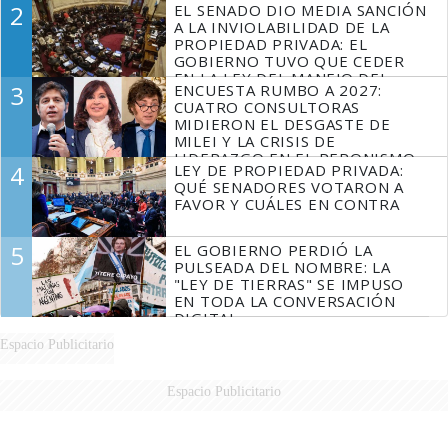
2
EL SENADO DIO MEDIA SANCIÓN
MARIDO
A LA INVIOLABILIDAD DE LA
PROPIEDAD PRIVADA: EL
GOBIERNO TUVO QUE CEDER
EN LA LEY DEL MANEJO DEL
3
ENCUESTA RUMBO A 2027:
FUEGO
CUATRO CONSULTORAS
MIDIERON EL DESGASTE DE
MILEI Y LA CRISIS DE
LIDERAZGO EN EL PERONISMO
4
LEY DE PROPIEDAD PRIVADA:
QUÉ SENADORES VOTARON A
FAVOR Y CUÁLES EN CONTRA
5
EL GOBIERNO PERDIÓ LA
PULSEADA DEL NOMBRE: LA
"LEY DE TIERRAS" SE IMPUSO
EN TODA LA CONVERSACIÓN
DIGITAL
Espacio Publicitario
Espacio Publicitario