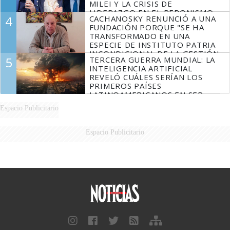
MILEI Y LA CRISIS DE
LIDERAZGO EN EL PERONISMO
4
CACHANOSKY RENUNCIÓ A UNA
FUNDACIÓN PORQUE "SE HA
TRANSFORMADO EN UNA
ESPECIE DE INSTITUTO PATRIA
INCONDICIONAL DE LA GESTIÓN
5
TERCERA GUERRA MUNDIAL: LA
DE MILEI"
INTELIGENCIA ARTIFICIAL
REVELÓ CUÁLES SERÍAN LOS
PRIMEROS PAÍSES
LATINOAMERICANOS EN SER
DERROTADOS
Espacio Publicitario
Espacio Publicitario