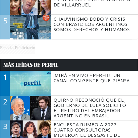
DE VILLARRUEL
5
CHAUVINISMO BOBO Y CRISIS
CON BRASIL: LOS ARGENTINOS
SOMOS DERECHOS Y HUMANOS
Espacio Publicitario
MÁS LEÍDAS DE PERFIL
1
¡MIRÁ EN VIVO +PERFIL!: UN
CANAL CON GENTE QUE PIENSA
2
QUIRNO RECONOCIÓ QUE EL
GOBIERNO DE LULA SOLICITÓ
EL RETIRO DEL EMBAJADOR
ARGENTINO EN BRASIL
3
ENCUESTA RUMBO A 2027:
CUATRO CONSULTORAS
MIDIERON EL DESGASTE DE