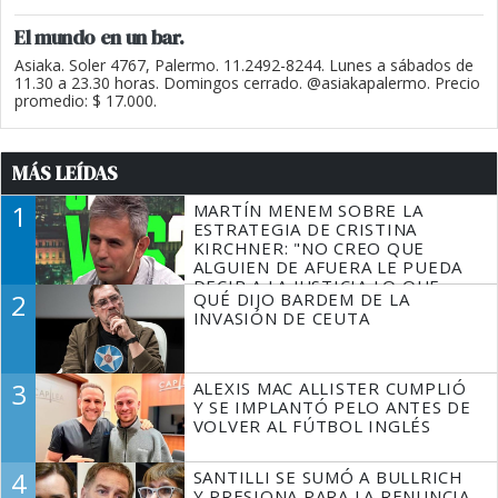
El mundo en un bar.
Asiaka. Soler 4767, Palermo. 11.2492-8244. Lunes a sábados de
11.30 a 23.30 horas. Domingos cerrado. @asiakapalermo. Precio
promedio: $ 17.000.
MÁS LEÍDAS
1
MARTÍN MENEM SOBRE LA
ESTRATEGIA DE CRISTINA
KIRCHNER: "NO CREO QUE
ALGUIEN DE AFUERA LE PUEDA
DECIR A LA JUSTICIA LO QUE
2
QUÉ DIJO BARDEM DE LA
TIENE QUE HACER"
INVASIÓN DE CEUTA
3
ALEXIS MAC ALLISTER CUMPLIÓ
Y SE IMPLANTÓ PELO ANTES DE
VOLVER AL FÚTBOL INGLÉS
4
SANTILLI SE SUMÓ A BULLRICH
Y PRESIONA PARA LA RENUNCIA