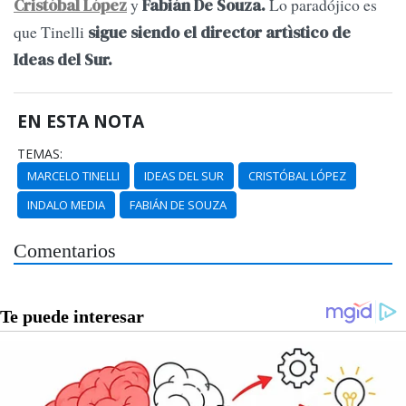
y
Lo paradójico es
Cristóbal López
Fabián De Souza.
que Tinelli
sigue siendo el director artìstico de
Ideas del Sur.
EN ESTA NOTA
TEMAS:
MARCELO TINELLI
IDEAS DEL SUR
CRISTÓBAL LÓPEZ
INDALO MEDIA
FABIÁN DE SOUZA
Comentarios