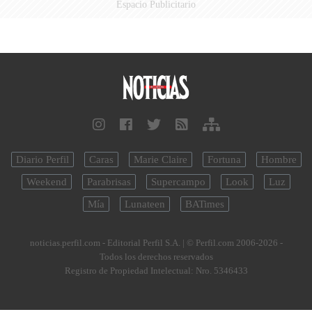
Espacio Publicitario
Diario Perfil
Caras
Marie Claire
Fortuna
Hombre
Weekend
Parabrisas
Supercampo
Look
Luz
Mía
Lunateen
BATimes
noticias.perfil.com - Editorial Perfil S.A.
| © Perfil.com 2006-2026 -
Todos los derechos reservados
Registro de Propiedad Intelectual: Nro. 5346433