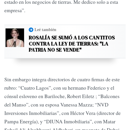
estado en los negocios de tierras. Me dedico solo a esta
empresa”.
Leé también
ROSALÍA SE SUMÓ A LOS CANTITOS
CONTRA LA LEY DE TIERRAS: "LA
PATRIA NO SE VENDE"
Sin embargo integra directorios de cuatro firmas de este
rubro: “Cuatro Lagos”, con su hermano Federico y el
cónsul esloveno en Bariloche, Robert Eiletz ; “Balcones
del Manso”, con su esposa Vanessa Mazza; “NVD
Inversiones Inmobiliarias”, con Héctor Vera (director de
Pampa Energía), y “DIUNA Inmobiliaria”, con Matar
Suhail Ali Alyabhouni Aldhaheri, un magnate de Dubai