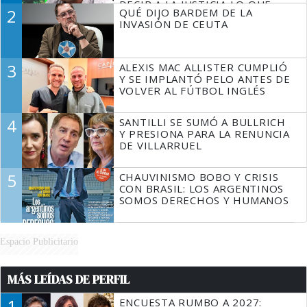
DECIR A LA JUSTICIA LO QUE
2
QUÉ DIJO BARDEM DE LA
TIENE QUE HACER"
INVASIÓN DE CEUTA
3
ALEXIS MAC ALLISTER CUMPLIÓ
Y SE IMPLANTÓ PELO ANTES DE
VOLVER AL FÚTBOL INGLÉS
4
SANTILLI SE SUMÓ A BULLRICH
Y PRESIONA PARA LA RENUNCIA
DE VILLARRUEL
5
CHAUVINISMO BOBO Y CRISIS
CON BRASIL: LOS ARGENTINOS
SOMOS DERECHOS Y HUMANOS
Espacio Publicitario
MÁS LEÍDAS DE PERFIL
1
ENCUESTA RUMBO A 2027: