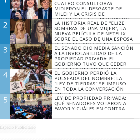
CUATRO CONSULTORAS
MIDIERON EL DESGASTE DE
MILEI Y LA CRISIS DE
LIDERAZGO EN EL PERONISMO
2
LA HISTORIA REAL DE "ELIZE:
SOMBRAS DE UNA MUJER", LA
NUEVA PELÍCULA DE NETFLIX
SOBRE EL CASO DE UNA ESPOSA
QUE DESCUARTIZÓ A SU
3
EL SENADO DIO MEDIA SANCIÓN
MARIDO
A LA INVIOLABILIDAD DE LA
PROPIEDAD PRIVADA: EL
GOBIERNO TUVO QUE CEDER
EN LA LEY DEL MANEJO DEL
4
EL GOBIERNO PERDIÓ LA
FUEGO
PULSEADA DEL NOMBRE: LA
"LEY DE TIERRAS" SE IMPUSO
EN TODA LA CONVERSACIÓN
DIGITAL
5
LEY DE PROPIEDAD PRIVADA:
QUÉ SENADORES VOTARON A
FAVOR Y CUÁLES EN CONTRA
Espacio Publicitario