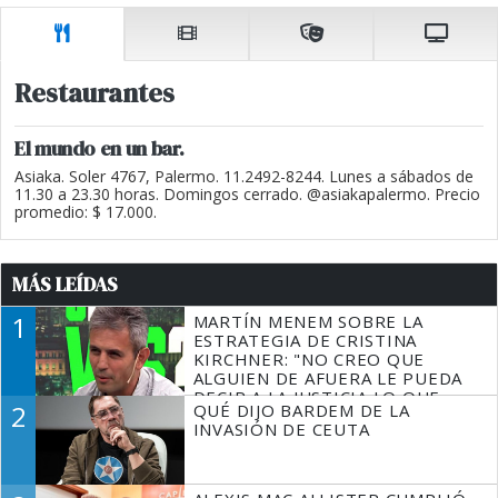
Restaurantes
El mundo en un bar.
Asiaka. Soler 4767, Palermo. 11.2492-8244. Lunes a sábados de
11.30 a 23.30 horas. Domingos cerrado. @asiakapalermo. Precio
promedio: $ 17.000.
MÁS LEÍDAS
1
MARTÍN MENEM SOBRE LA
ESTRATEGIA DE CRISTINA
KIRCHNER: "NO CREO QUE
ALGUIEN DE AFUERA LE PUEDA
DECIR A LA JUSTICIA LO QUE
2
QUÉ DIJO BARDEM DE LA
TIENE QUE HACER"
INVASIÓN DE CEUTA