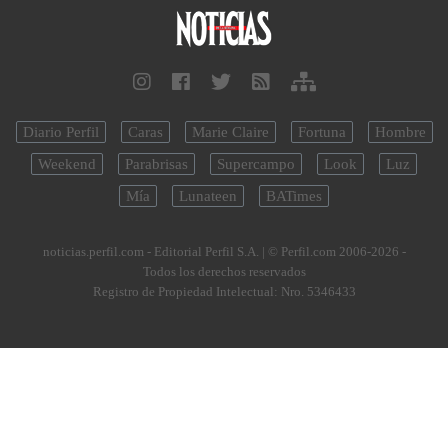
Diario Perfil
Caras
Marie Claire
Fortuna
Hombre
Weekend
Parabrisas
Supercampo
Look
Luz
Mía
Lunateen
BATimes
noticias.perfil.com - Editorial Perfil S.A.
| © Perfil.com 2006-2026 -
Todos los derechos reservados
Registro de Propiedad Intelectual: Nro. 5346433