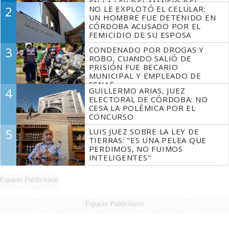
EN LA LEY DEL MANEJO DEL
2
NO LE EXPLOTÓ EL CELULAR:
FUEGO
UN HOMBRE FUE DETENIDO EN
CÓRDOBA ACUSADO POR EL
FEMICIDIO DE SU ESPOSA
3
CONDENADO POR DROGAS Y
ROBO, CUANDO SALIÓ DE
PRISIÓN FUE BECARIO
MUNICIPAL Y EMPLEADO DE
SENAF
4
GUILLERMO ARIAS, JUEZ
ELECTORAL DE CÓRDOBA: NO
CESA LA POLÉMICA POR EL
CONCURSO
5
LUIS JUEZ SOBRE LA LEY DE
TIERRAS: "ES UNA PELEA QUE
PERDIMOS, NO FUIMOS
INTELIGENTES"
Espacio Publicitario
Espacio Publicitario