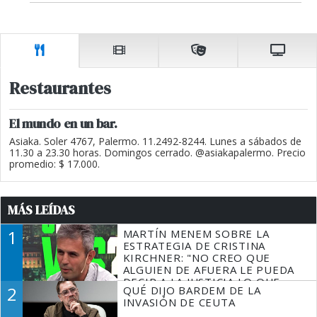
Restaurantes
El mundo en un bar.
Asiaka. Soler 4767, Palermo. 11.2492-8244. Lunes a sábados de
11.30 a 23.30 horas. Domingos cerrado. @asiakapalermo. Precio
promedio: $ 17.000.
MÁS LEÍDAS
1
MARTÍN MENEM SOBRE LA
ESTRATEGIA DE CRISTINA
KIRCHNER: "NO CREO QUE
ALGUIEN DE AFUERA LE PUEDA
DECIR A LA JUSTICIA LO QUE
2
QUÉ DIJO BARDEM DE LA
TIENE QUE HACER"
INVASIÓN DE CEUTA