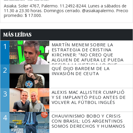
Asiaka. Soler 4767, Palermo. 11.2492-8244. Lunes a sábados de
11.30 a 23.30 horas. Domingos cerrado. @asiakapalermo. Precio
promedio: $ 17.000.
MÁS LEÍDAS
1
MARTÍN MENEM SOBRE LA
ESTRATEGIA DE CRISTINA
KIRCHNER: "NO CREO QUE
ALGUIEN DE AFUERA LE PUEDA
DECIR A LA JUSTICIA LO QUE
2
QUÉ DIJO BARDEM DE LA
TIENE QUE HACER"
INVASIÓN DE CEUTA
3
ALEXIS MAC ALLISTER CUMPLIÓ
Y SE IMPLANTÓ PELO ANTES DE
VOLVER AL FÚTBOL INGLÉS
4
CHAUVINISMO BOBO Y CRISIS
CON BRASIL: LOS ARGENTINOS
SOMOS DERECHOS Y HUMANOS