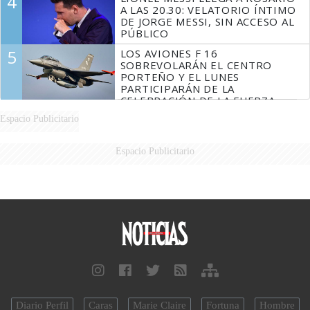
4
A LAS 20.30: VELATORIO ÍNTIMO
DE JORGE MESSI, SIN ACCESO AL
PÚBLICO
5
LOS AVIONES F 16
SOBREVOLARÁN EL CENTRO
PORTEÑO Y EL LUNES
PARTICIPARÁN DE LA
CELEBRACIÓN DE LA FUERZA
AÉREA
Espacio Publicitario
Espacio Publicitario
Diario Perfil
Caras
Marie Claire
Fortuna
Hombre