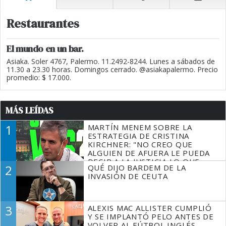
Restaurantes
El mundo en un bar.
Asiaka. Soler 4767, Palermo. 11.2492-8244. Lunes a sábados de
11.30 a 23.30 horas. Domingos cerrado. @asiakapalermo. Precio
promedio: $ 17.000.
MÁS LEÍDAS
1
MARTÍN MENEM SOBRE LA
ESTRATEGIA DE CRISTINA
KIRCHNER: "NO CREO QUE
ALGUIEN DE AFUERA LE PUEDA
DECIR A LA JUSTICIA LO QUE
2
QUÉ DIJO BARDEM DE LA
TIENE QUE HACER"
INVASIÓN DE CEUTA
3
ALEXIS MAC ALLISTER CUMPLIÓ
Y SE IMPLANTÓ PELO ANTES DE
VOLVER AL FÚTBOL INGLÉS