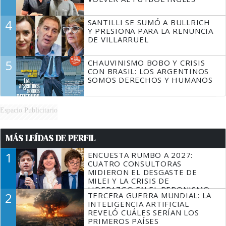
4
SANTILLI SE SUMÓ A BULLRICH
Y PRESIONA PARA LA RENUNCIA
DE VILLARRUEL
5
CHAUVINISMO BOBO Y CRISIS
CON BRASIL: LOS ARGENTINOS
SOMOS DERECHOS Y HUMANOS
Espacio Publicitario
MÁS LEÍDAS DE PERFIL
1
ENCUESTA RUMBO A 2027:
CUATRO CONSULTORAS
MIDIERON EL DESGASTE DE
MILEI Y LA CRISIS DE
LIDERAZGO EN EL PERONISMO
2
TERCERA GUERRA MUNDIAL: LA
INTELIGENCIA ARTIFICIAL
REVELÓ CUÁLES SERÍAN LOS
PRIMEROS PAÍSES