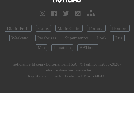
Diario Perfil
Caras
Marie Claire
Fortuna
Hombre
Weekend
Parabrisas
Supercampo
Look
Luz
Mía
Lunateen
BATimes
noticias.perfil.com - Editorial Perfil S.A.
| © Perfil.com 2006-2026 -
Todos los derechos reservados
Registro de Propiedad Intelectual: Nro. 5346433