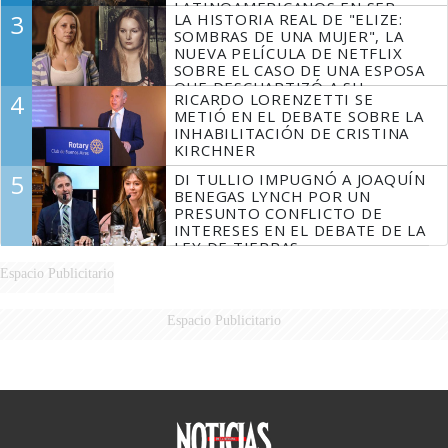
LATINOAMERICANOS EN SER
3
LA HISTORIA REAL DE "ELIZE:
DERROTADOS
SOMBRAS DE UNA MUJER", LA
NUEVA PELÍCULA DE NETFLIX
SOBRE EL CASO DE UNA ESPOSA
QUE DESCUARTIZÓ A SU
4
RICARDO LORENZETTI SE
MARIDO
METIÓ EN EL DEBATE SOBRE LA
INHABILITACIÓN DE CRISTINA
KIRCHNER
5
DI TULLIO IMPUGNÓ A JOAQUÍN
BENEGAS LYNCH POR UN
PRESUNTO CONFLICTO DE
INTERESES EN EL DEBATE DE LA
LEY DE TIERRAS
Espacio Publicitario
Espacio Publicitario