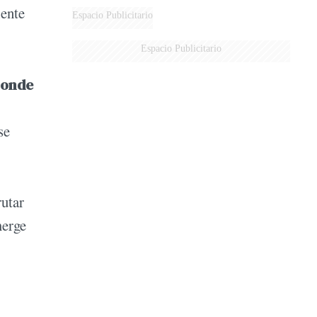
iente
Espacio Publicitario
Espacio Publicitario
ponde
se
rutar
merge