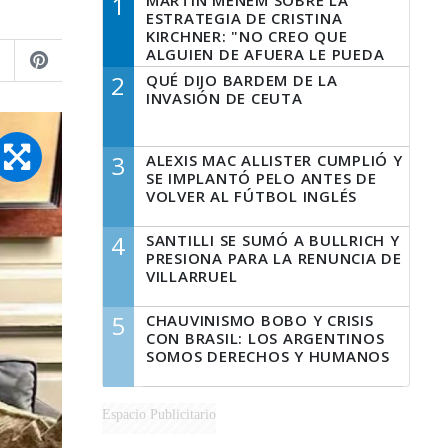
1
MARTÍN MENEM SOBRE LA
ESTRATEGIA DE CRISTINA
KIRCHNER: "NO CREO QUE
ALGUIEN DE AFUERA LE PUEDA
DECIR A LA JUSTICIA LO QUE
2
QUÉ DIJO BARDEM DE LA
TIENE QUE HACER"
INVASIÓN DE CEUTA
3
ALEXIS MAC ALLISTER CUMPLIÓ Y
SE IMPLANTÓ PELO ANTES DE
VOLVER AL FÚTBOL INGLÉS
4
SANTILLI SE SUMÓ A BULLRICH Y
PRESIONA PARA LA RENUNCIA DE
VILLARRUEL
5
CHAUVINISMO BOBO Y CRISIS
CON BRASIL: LOS ARGENTINOS
SOMOS DERECHOS Y HUMANOS
Espacio Publicitario