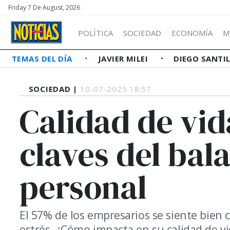
Friday 7 De August, 2026
POLÍTICA
SOCIEDAD
ECONOMÍA
M
TEMAS DEL DÍA
JAVIER MILEI
DIEGO SANTI
SOCIEDAD |
10-07-2025 18:57
Calidad de vi
claves del bal
personal
El 57% de los empresarios se siente bien
estrés. ¿Cómo impacta en su calidad de v