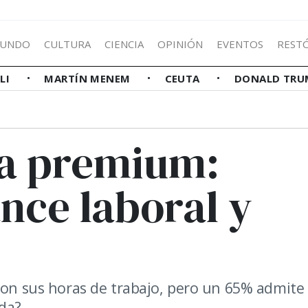
UNDO
CULTURA
CIENCIA
OPINIÓN
EVENTOS
REST
LLI
MARTÍN MENEM
CEUTA
DONALD TRU
da premium:
ance laboral y
 con sus horas de trabajo, pero un 65% admite
ida?