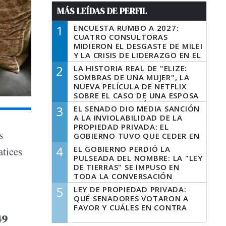
MÁS LEÍDAS DE PERFIL
1
ENCUESTA RUMBO A 2027:
CUATRO CONSULTORAS
MIDIERON EL DESGASTE DE MILEI
Y LA CRISIS DE LIDERAZGO EN EL
PERONISMO
2
LA HISTORIA REAL DE "ELIZE:
SOMBRAS DE UNA MUJER", LA
NUEVA PELÍCULA DE NETFLIX
SOBRE EL CASO DE UNA ESPOSA
QUE DESCUARTIZÓ A SU
3
EL SENADO DIO MEDIA SANCIÓN
MARIDO
A LA INVIOLABILIDAD DE LA
PROPIEDAD PRIVADA: EL
s
GOBIERNO TUVO QUE CEDER EN
LA LEY DEL MANEJO DEL FUEGO
4
EL GOBIERNO PERDIÓ LA
atices
PULSEADA DEL NOMBRE: LA "LEY
DE TIERRAS" SE IMPUSO EN
TODA LA CONVERSACIÓN
DIGITAL
5
LEY DE PROPIEDAD PRIVADA:
QUÉ SENADORES VOTARON A
FAVOR Y CUÁLES EN CONTRA
49