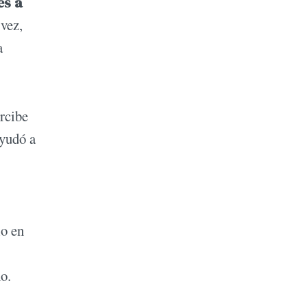
es a
vez,
a
rcibe
ayudó a
lo en
o.