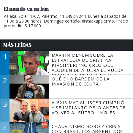
El mundo en un bar.
Asiaka. Soler 4767, Palermo. 11.2492-8244. Lunes a sábados de
11.30 a 23.30 horas. Domingos cerrado. @asiakapalermo. Precio
promedio: $ 17.000.
MÁS LEÍDAS
1
MARTÍN MENEM SOBRE LA
ESTRATEGIA DE CRISTINA
KIRCHNER: "NO CREO QUE
ALGUIEN DE AFUERA LE PUEDA
DECIR A LA JUSTICIA LO QUE
2
QUÉ DIJO BARDEM DE LA
TIENE QUE HACER"
INVASIÓN DE CEUTA
3
ALEXIS MAC ALLISTER CUMPLIÓ
Y SE IMPLANTÓ PELO ANTES DE
VOLVER AL FÚTBOL INGLÉS
4
CHAUVINISMO BOBO Y CRISIS
CON BRASIL: LOS ARGENTINOS