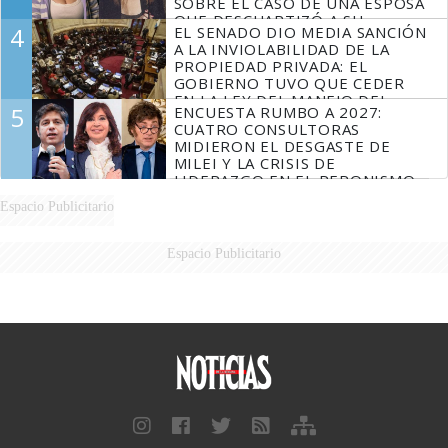
SOBRE EL CASO DE UNA ESPOSA
QUE DESCUARTIZÓ A SU
4
EL SENADO DIO MEDIA SANCIÓN
MARIDO
A LA INVIOLABILIDAD DE LA
PROPIEDAD PRIVADA: EL
GOBIERNO TUVO QUE CEDER
EN LA LEY DEL MANEJO DEL
5
ENCUESTA RUMBO A 2027:
FUEGO
CUATRO CONSULTORAS
MIDIERON EL DESGASTE DE
MILEI Y LA CRISIS DE
LIDERAZGO EN EL PERONISMO
Espacio Publicitario
Espacio Publicitario