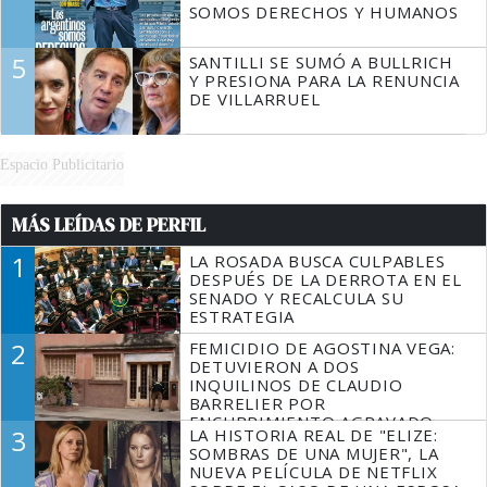
SOMOS DERECHOS Y HUMANOS
5
SANTILLI SE SUMÓ A BULLRICH
Y PRESIONA PARA LA RENUNCIA
DE VILLARRUEL
Espacio Publicitario
MÁS LEÍDAS DE PERFIL
1
LA ROSADA BUSCA CULPABLES
DESPUÉS DE LA DERROTA EN EL
SENADO Y RECALCULA SU
ESTRATEGIA
2
FEMICIDIO DE AGOSTINA VEGA:
DETUVIERON A DOS
INQUILINOS DE CLAUDIO
BARRELIER POR
ENCUBRIMIENTO AGRAVADO
3
LA HISTORIA REAL DE "ELIZE:
SOMBRAS DE UNA MUJER", LA
NUEVA PELÍCULA DE NETFLIX