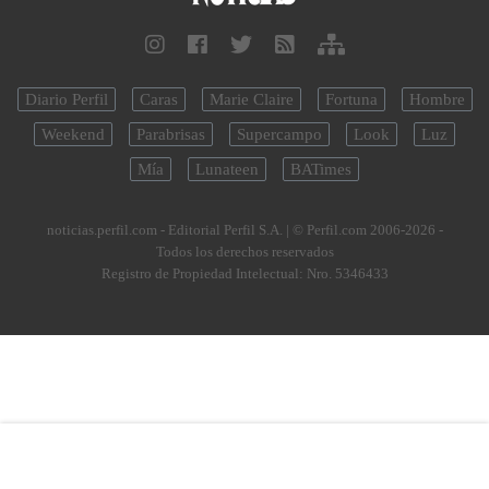
Diario Perfil
Caras
Marie Claire
Fortuna
Hombre
Weekend
Parabrisas
Supercampo
Look
Luz
Mía
Lunateen
BATimes
noticias.perfil.com - Editorial Perfil S.A.
| © Perfil.com 2006-2026 -
Todos los derechos reservados
Registro de Propiedad Intelectual: Nro. 5346433