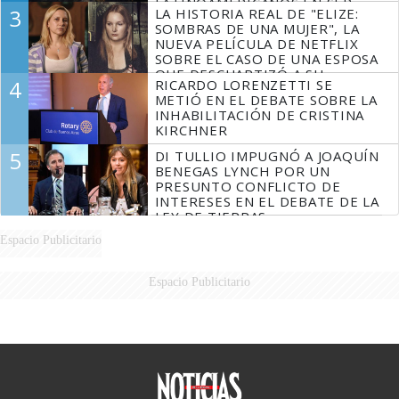
LATINOAMERICANOS EN SER
3
LA HISTORIA REAL DE "ELIZE:
DERROTADOS
SOMBRAS DE UNA MUJER", LA
NUEVA PELÍCULA DE NETFLIX
SOBRE EL CASO DE UNA ESPOSA
QUE DESCUARTIZÓ A SU
4
RICARDO LORENZETTI SE
MARIDO
METIÓ EN EL DEBATE SOBRE LA
INHABILITACIÓN DE CRISTINA
KIRCHNER
5
DI TULLIO IMPUGNÓ A JOAQUÍN
BENEGAS LYNCH POR UN
PRESUNTO CONFLICTO DE
INTERESES EN EL DEBATE DE LA
LEY DE TIERRAS
Espacio Publicitario
Espacio Publicitario