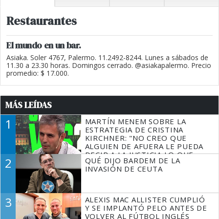
Restaurantes
El mundo en un bar.
Asiaka. Soler 4767, Palermo. 11.2492-8244. Lunes a sábados de
11.30 a 23.30 horas. Domingos cerrado. @asiakapalermo. Precio
promedio: $ 17.000.
MÁS LEÍDAS
1
MARTÍN MENEM SOBRE LA
ESTRATEGIA DE CRISTINA
KIRCHNER: "NO CREO QUE
ALGUIEN DE AFUERA LE PUEDA
DECIR A LA JUSTICIA LO QUE
2
QUÉ DIJO BARDEM DE LA
TIENE QUE HACER"
INVASIÓN DE CEUTA
3
ALEXIS MAC ALLISTER CUMPLIÓ
Y SE IMPLANTÓ PELO ANTES DE
VOLVER AL FÚTBOL INGLÉS