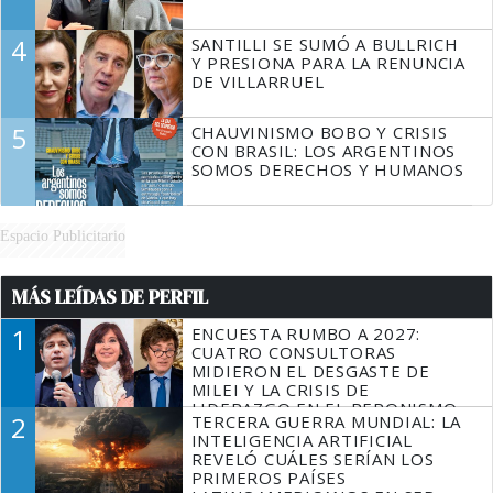
4
SANTILLI SE SUMÓ A BULLRICH
Y PRESIONA PARA LA RENUNCIA
DE VILLARRUEL
5
CHAUVINISMO BOBO Y CRISIS
CON BRASIL: LOS ARGENTINOS
SOMOS DERECHOS Y HUMANOS
Espacio Publicitario
MÁS LEÍDAS DE PERFIL
1
ENCUESTA RUMBO A 2027:
CUATRO CONSULTORAS
MIDIERON EL DESGASTE DE
MILEI Y LA CRISIS DE
LIDERAZGO EN EL PERONISMO
2
TERCERA GUERRA MUNDIAL: LA
INTELIGENCIA ARTIFICIAL
REVELÓ CUÁLES SERÍAN LOS
PRIMEROS PAÍSES