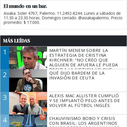
El mundo en un bar.
Asiaka. Soler 4767, Palermo. 11.2492-8244. Lunes a sábados de
11.30 a 23.30 horas. Domingos cerrado. @asiakapalermo. Precio
promedio: $ 17.000.
MÁS LEÍDAS
1
MARTÍN MENEM SOBRE LA
ESTRATEGIA DE CRISTINA
KIRCHNER: "NO CREO QUE
ALGUIEN DE AFUERA LE PUEDA
DECIR A LA JUSTICIA LO QUE
2
QUÉ DIJO BARDEM DE LA
TIENE QUE HACER"
INVASIÓN DE CEUTA
3
ALEXIS MAC ALLISTER CUMPLIÓ
Y SE IMPLANTÓ PELO ANTES DE
VOLVER AL FÚTBOL INGLÉS
4
CHAUVINISMO BOBO Y CRISIS
CON BRASIL: LOS ARGENTINOS