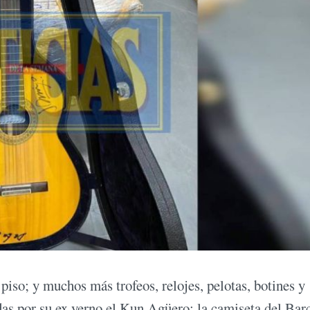
piso; y muchos más trofeos, relojes, pelotas, botines y
as por su ex yerno el Kun Agüero; la camiseta del Bar