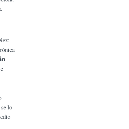
.
iez:
erónica
án
se
o
 se lo
medio