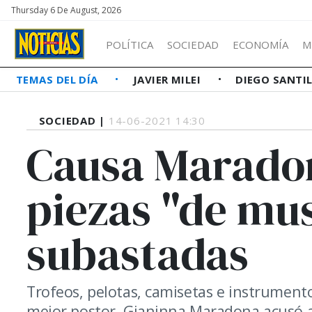
Thursday 6 De August, 2026
POLÍTICA
SOCIEDAD
ECONOMÍA
M
TEMAS DEL DÍA
JAVIER MILEI
DIEGO SANTI
SOCIEDAD |
14-06-2021 14:30
Causa Maradon
piezas "de mu
subastadas
Trofeos, pelotas, camisetas e instrumento
mejor postor. Gianinna Maradona acusó a