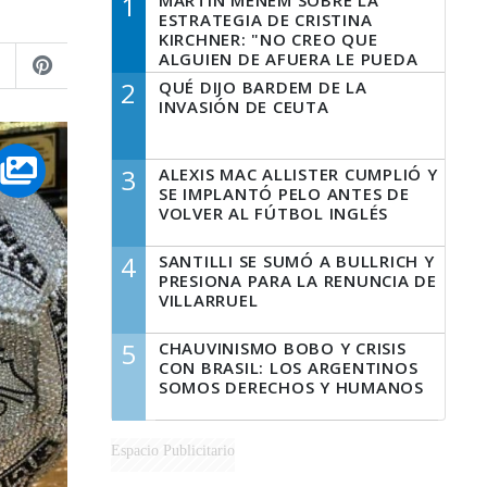
1
MARTÍN MENEM SOBRE LA
ESTRATEGIA DE CRISTINA
KIRCHNER: "NO CREO QUE
ALGUIEN DE AFUERA LE PUEDA
DECIR A LA JUSTICIA LO QUE
2
QUÉ DIJO BARDEM DE LA
TIENE QUE HACER"
INVASIÓN DE CEUTA
3
ALEXIS MAC ALLISTER CUMPLIÓ Y
SE IMPLANTÓ PELO ANTES DE
VOLVER AL FÚTBOL INGLÉS
4
SANTILLI SE SUMÓ A BULLRICH Y
PRESIONA PARA LA RENUNCIA DE
VILLARRUEL
5
CHAUVINISMO BOBO Y CRISIS
CON BRASIL: LOS ARGENTINOS
SOMOS DERECHOS Y HUMANOS
Espacio Publicitario