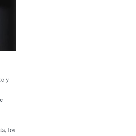
ro y
me
ta, los