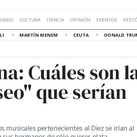
UNDO
CULTURA
CIENCIA
OPINIÓN
EVENTOS
REST
LLI
MARTÍN MENEM
CEUTA
DONALD TRU
a: Cuáles son l
seo" que serían
s musicales pertenecientes al Diez se irían al
 sus hermanos de sólo querer plata.