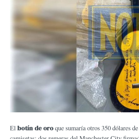
El
botín de oro
que sumaría otros 350 dólares de 
camisetas: dos remeras del Manchester City firmad