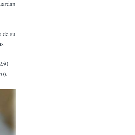
guardan
s de su
as
 250
o).