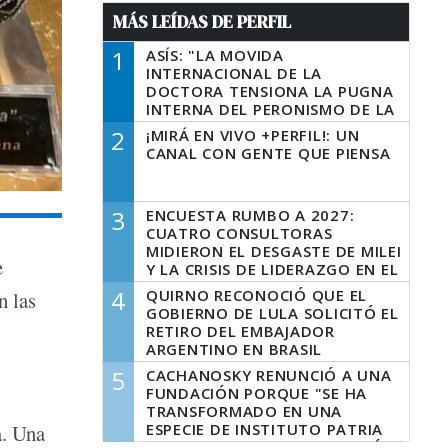
MÁS LEÍDAS DE PERFIL
1
ASÍS: "LA MOVIDA
INTERNACIONAL DE LA
DOCTORA TENSIONA LA PUGNA
INTERNA DEL PERONISMO DE LA
PROVINCIA DEL PECADO"
2
¡MIRÁ EN VIVO +PERFIL!: UN
CANAL CON GENTE QUE PIENSA
3
ENCUESTA RUMBO A 2027:
CUATRO CONSULTORAS
MIDIERON EL DESGASTE DE MILEI
e
Y LA CRISIS DE LIDERAZGO EN EL
PERONISMO
4
QUIRNO RECONOCIÓ QUE EL
n las
GOBIERNO DE LULA SOLICITÓ EL
RETIRO DEL EMBAJADOR
ARGENTINO EN BRASIL
5
CACHANOSKY RENUNCIÓ A UNA
FUNDACIÓN PORQUE "SE HA
TRANSFORMADO EN UNA
ESPECIE DE INSTITUTO PATRIA
a. Una
INCONDICIONAL DE LA GESTIÓN