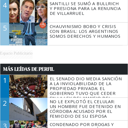
4
SANTILLI SE SUMÓ A BULLRICH
Y PRESIONA PARA LA RENUNCIA
DE VILLARRUEL
5
CHAUVINISMO BOBO Y CRISIS
CON BRASIL: LOS ARGENTINOS
SOMOS DERECHOS Y HUMANOS
Espacio Publicitario
MÁS LEÍDAS DE PERFIL
1
EL SENADO DIO MEDIA SANCIÓN
A LA INVIOLABILIDAD DE LA
PROPIEDAD PRIVADA: EL
GOBIERNO TUVO QUE CEDER
EN LA LEY DEL MANEJO DEL
2
NO LE EXPLOTÓ EL CELULAR:
FUEGO
UN HOMBRE FUE DETENIDO EN
CÓRDOBA ACUSADO POR EL
FEMICIDIO DE SU ESPOSA
3
CONDENADO POR DROGAS Y