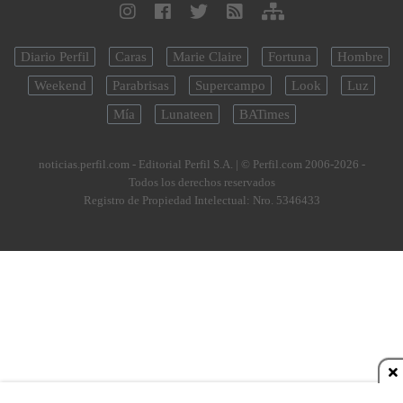
Diario Perfil
Caras
Marie Claire
Fortuna
Hombre
Weekend
Parabrisas
Supercampo
Look
Luz
Mía
Lunateen
BATimes
noticias.perfil.com - Editorial Perfil S.A.
| © Perfil.com 2006-2026 -
Todos los derechos reservados
Registro de Propiedad Intelectual: Nro. 5346433