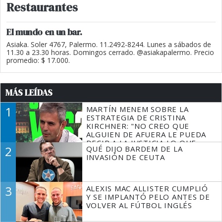
Restaurantes
El mundo en un bar.
Asiaka. Soler 4767, Palermo. 11.2492-8244. Lunes a sábados de
11.30 a 23.30 horas. Domingos cerrado. @asiakapalermo. Precio
promedio: $ 17.000.
MÁS LEÍDAS
1
MARTÍN MENEM SOBRE LA
ESTRATEGIA DE CRISTINA
KIRCHNER: "NO CREO QUE
ALGUIEN DE AFUERA LE PUEDA
DECIR A LA JUSTICIA LO QUE
2
QUÉ DIJO BARDEM DE LA
TIENE QUE HACER"
INVASIÓN DE CEUTA
3
ALEXIS MAC ALLISTER CUMPLIÓ
Y SE IMPLANTÓ PELO ANTES DE
VOLVER AL FÚTBOL INGLÉS