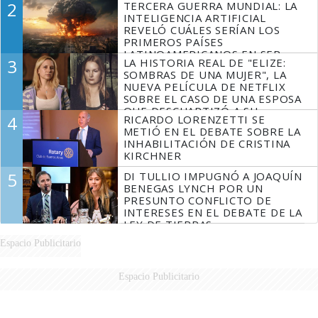
2
TERCERA GUERRA MUNDIAL: LA
INTELIGENCIA ARTIFICIAL
REVELÓ CUÁLES SERÍAN LOS
PRIMEROS PAÍSES
LATINOAMERICANOS EN SER
3
LA HISTORIA REAL DE "ELIZE:
DERROTADOS
SOMBRAS DE UNA MUJER", LA
NUEVA PELÍCULA DE NETFLIX
SOBRE EL CASO DE UNA ESPOSA
QUE DESCUARTIZÓ A SU
4
RICARDO LORENZETTI SE
MARIDO
METIÓ EN EL DEBATE SOBRE LA
INHABILITACIÓN DE CRISTINA
KIRCHNER
5
DI TULLIO IMPUGNÓ A JOAQUÍN
BENEGAS LYNCH POR UN
PRESUNTO CONFLICTO DE
INTERESES EN EL DEBATE DE LA
LEY DE TIERRAS
Espacio Publicitario
Espacio Publicitario