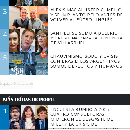
3
ALEXIS MAC ALLISTER CUMPLIÓ
Y SE IMPLANTÓ PELO ANTES DE
VOLVER AL FÚTBOL INGLÉS
4
SANTILLI SE SUMÓ A BULLRICH
Y PRESIONA PARA LA RENUNCIA
DE VILLARRUEL
5
CHAUVINISMO BOBO Y CRISIS
CON BRASIL: LOS ARGENTINOS
SOMOS DERECHOS Y HUMANOS
Espacio Publicitario
MÁS LEÍDAS DE PERFIL
1
ENCUESTA RUMBO A 2027:
CUATRO CONSULTORAS
MIDIERON EL DESGASTE DE
MILEI Y LA CRISIS DE
LIDERAZGO EN EL PERONISMO