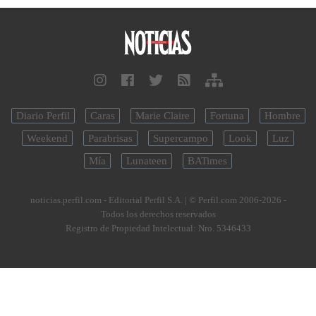
Diario Perfil
Caras
Marie Claire
Fortuna
Hombre
Weekend
Parabrisas
Supercampo
Look
Luz
Mía
Lunateen
BATimes
noticias.perfil.com - Editorial Perfil S.A.
| © Perfil.com 2006-2026 -
Todos los derechos reservados
Registro de Propiedad Intelectual: Nro. 5346433