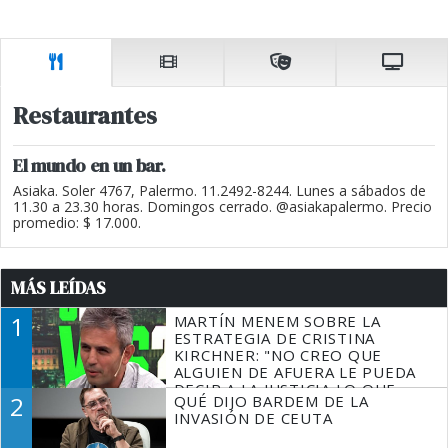
Restaurantes
El mundo en un bar.
Asiaka. Soler 4767, Palermo. 11.2492-8244. Lunes a sábados de
11.30 a 23.30 horas. Domingos cerrado. @asiakapalermo. Precio
promedio: $ 17.000.
MÁS LEÍDAS
1
MARTÍN MENEM SOBRE LA
ESTRATEGIA DE CRISTINA
KIRCHNER: "NO CREO QUE
ALGUIEN DE AFUERA LE PUEDA
DECIR A LA JUSTICIA LO QUE
2
QUÉ DIJO BARDEM DE LA
TIENE QUE HACER"
INVASIÓN DE CEUTA