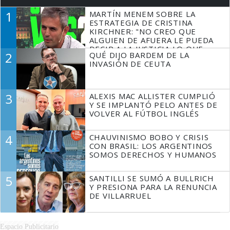
1
MARTÍN MENEM SOBRE LA
ESTRATEGIA DE CRISTINA
KIRCHNER: "NO CREO QUE
ALGUIEN DE AFUERA LE PUEDA
DECIR A LA JUSTICIA LO QUE
2
QUÉ DIJO BARDEM DE LA
TIENE QUE HACER"
INVASIÓN DE CEUTA
3
ALEXIS MAC ALLISTER CUMPLIÓ
Y SE IMPLANTÓ PELO ANTES DE
VOLVER AL FÚTBOL INGLÉS
4
CHAUVINISMO BOBO Y CRISIS
CON BRASIL: LOS ARGENTINOS
SOMOS DERECHOS Y HUMANOS
5
SANTILLI SE SUMÓ A BULLRICH
Y PRESIONA PARA LA RENUNCIA
DE VILLARRUEL
Espacio Publicitario