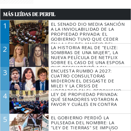
MÁS LEÍDAS DE PERFIL
1
EL SENADO DIO MEDIA SANCIÓN
A LA INVIOLABILIDAD DE LA
PROPIEDAD PRIVADA: EL
GOBIERNO TUVO QUE CEDER
EN LA LEY DEL MANEJO DEL
2
LA HISTORIA REAL DE "ELIZE:
FUEGO
SOMBRAS DE UNA MUJER", LA
NUEVA PELÍCULA DE NETFLIX
SOBRE EL CASO DE UNA ESPOSA
QUE DESCUARTIZÓ A SU
3
ENCUESTA RUMBO A 2027:
MARIDO
CUATRO CONSULTORAS
MIDIERON EL DESGASTE DE
MILEI Y LA CRISIS DE
LIDERAZGO EN EL PERONISMO
4
LEY DE PROPIEDAD PRIVADA:
QUÉ SENADORES VOTARON A
FAVOR Y CUÁLES EN CONTRA
5
EL GOBIERNO PERDIÓ LA
PULSEADA DEL NOMBRE: LA
"LEY DE TIERRAS" SE IMPUSO