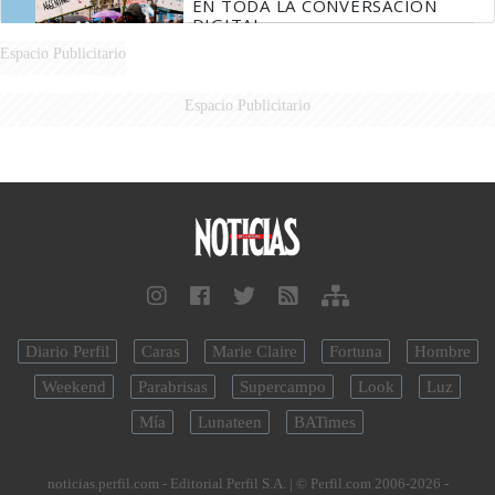
EN TODA LA CONVERSACIÓN
DIGITAL
Espacio Publicitario
Espacio Publicitario
Diario Perfil
Caras
Marie Claire
Fortuna
Hombre
Weekend
Parabrisas
Supercampo
Look
Luz
Mía
Lunateen
BATimes
noticias.perfil.com - Editorial Perfil S.A.
| © Perfil.com 2006-2026 -