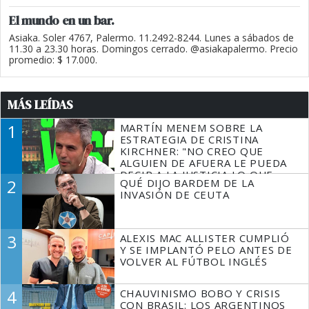
El mundo en un bar.
Asiaka. Soler 4767, Palermo. 11.2492-8244. Lunes a sábados de
11.30 a 23.30 horas. Domingos cerrado. @asiakapalermo. Precio
promedio: $ 17.000.
MÁS LEÍDAS
1
MARTÍN MENEM SOBRE LA
ESTRATEGIA DE CRISTINA
KIRCHNER: "NO CREO QUE
ALGUIEN DE AFUERA LE PUEDA
DECIR A LA JUSTICIA LO QUE
2
QUÉ DIJO BARDEM DE LA
TIENE QUE HACER"
INVASIÓN DE CEUTA
3
ALEXIS MAC ALLISTER CUMPLIÓ
Y SE IMPLANTÓ PELO ANTES DE
VOLVER AL FÚTBOL INGLÉS
4
CHAUVINISMO BOBO Y CRISIS
CON BRASIL: LOS ARGENTINOS