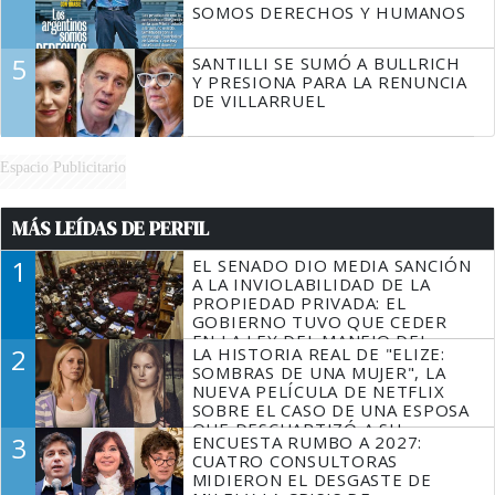
SOMOS DERECHOS Y HUMANOS
5
SANTILLI SE SUMÓ A BULLRICH
Y PRESIONA PARA LA RENUNCIA
DE VILLARRUEL
Espacio Publicitario
MÁS LEÍDAS DE PERFIL
1
EL SENADO DIO MEDIA SANCIÓN
A LA INVIOLABILIDAD DE LA
PROPIEDAD PRIVADA: EL
GOBIERNO TUVO QUE CEDER
EN LA LEY DEL MANEJO DEL
2
LA HISTORIA REAL DE "ELIZE:
FUEGO
SOMBRAS DE UNA MUJER", LA
NUEVA PELÍCULA DE NETFLIX
SOBRE EL CASO DE UNA ESPOSA
QUE DESCUARTIZÓ A SU
3
ENCUESTA RUMBO A 2027:
MARIDO
CUATRO CONSULTORAS
MIDIERON EL DESGASTE DE