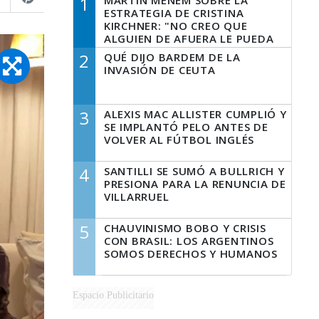
1
MARTÍN MENEM SOBRE LA
ESTRATEGIA DE CRISTINA
KIRCHNER: "NO CREO QUE
ALGUIEN DE AFUERA LE PUEDA
DECIR A LA JUSTICIA LO QUE
2
QUÉ DIJO BARDEM DE LA
TIENE QUE HACER"
INVASIÓN DE CEUTA
3
ALEXIS MAC ALLISTER CUMPLIÓ Y
SE IMPLANTÓ PELO ANTES DE
VOLVER AL FÚTBOL INGLÉS
4
SANTILLI SE SUMÓ A BULLRICH Y
PRESIONA PARA LA RENUNCIA DE
VILLARRUEL
5
CHAUVINISMO BOBO Y CRISIS
CON BRASIL: LOS ARGENTINOS
SOMOS DERECHOS Y HUMANOS
Espacio Publicitario