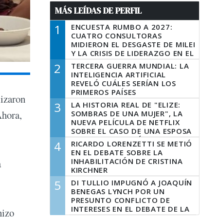
MÁS LEÍDAS DE PERFIL
1
ENCUESTA RUMBO A 2027:
CUATRO CONSULTORAS
MIDIERON EL DESGASTE DE MILEI
Y LA CRISIS DE LIDERAZGO EN EL
PERONISMO
2
TERCERA GUERRA MUNDIAL: LA
INTELIGENCIA ARTIFICIAL
REVELÓ CUÁLES SERÍAN LOS
PRIMEROS PAÍSES
lizaron
LATINOAMERICANOS EN SER
3
LA HISTORIA REAL DE "ELIZE:
DERROTADOS
Ahora,
SOMBRAS DE UNA MUJER", LA
NUEVA PELÍCULA DE NETFLIX
SOBRE EL CASO DE UNA ESPOSA
QUE DESCUARTIZÓ A SU
4
RICARDO LORENZETTI SE METIÓ
MARIDO
EN EL DEBATE SOBRE LA
INHABILITACIÓN DE CRISTINA
a
KIRCHNER
5
DI TULLIO IMPUGNÓ A JOAQUÍN
BENEGAS LYNCH POR UN
PRESUNTO CONFLICTO DE
INTERESES EN EL DEBATE DE LA
hizo
LEY DE TIERRAS