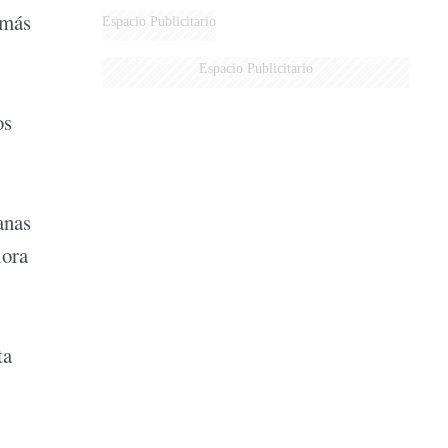
 más
Espacio Publicitario
Espacio Publicitario
os
anas
lora
ta