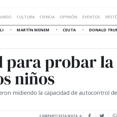
UNDO
CULTURA
CIENCIA
OPINIÓN
EVENTOS
REST
LLI
MARTÍN MENEM
CEUTA
DONALD TRU
l para probar la
os niños
ieron midiendo la capacidad de autocontrol de
COMPARTÍ ESTA NOTA