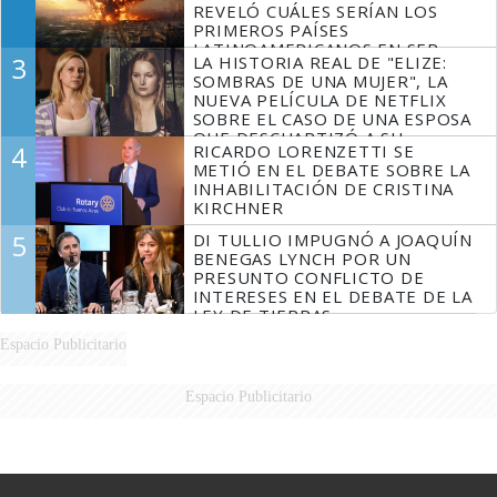
REVELÓ CUÁLES SERÍAN LOS
PRIMEROS PAÍSES
LATINOAMERICANOS EN SER
3
LA HISTORIA REAL DE "ELIZE:
DERROTADOS
SOMBRAS DE UNA MUJER", LA
NUEVA PELÍCULA DE NETFLIX
SOBRE EL CASO DE UNA ESPOSA
QUE DESCUARTIZÓ A SU
4
RICARDO LORENZETTI SE
MARIDO
METIÓ EN EL DEBATE SOBRE LA
INHABILITACIÓN DE CRISTINA
KIRCHNER
5
DI TULLIO IMPUGNÓ A JOAQUÍN
BENEGAS LYNCH POR UN
PRESUNTO CONFLICTO DE
INTERESES EN EL DEBATE DE LA
LEY DE TIERRAS
Espacio Publicitario
Espacio Publicitario