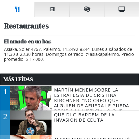
Restaurantes
El mundo en un bar.
Asiaka. Soler 4767, Palermo. 11.2492-8244. Lunes a sábados de
11.30 a 23.30 horas. Domingos cerrado. @asiakapalermo. Precio
promedio: $ 17.000.
MÁS LEÍDAS
1
MARTÍN MENEM SOBRE LA
ESTRATEGIA DE CRISTINA
KIRCHNER: "NO CREO QUE
ALGUIEN DE AFUERA LE PUEDA
DECIR A LA JUSTICIA LO QUE
2
QUÉ DIJO BARDEM DE LA
TIENE QUE HACER"
INVASIÓN DE CEUTA