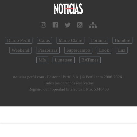
Diario Perfil
Caras
Marie Claire
Fortuna
Hombre
Weekend
Parabrisas
Supercampo
Look
Luz
Mía
Lunateen
BATimes
noticias.perfil.com - Editorial Perfil S.A.
| © Perfil.com 2006-2026 -
Todos los derechos reservados
Registro de Propiedad Intelectual: Nro. 5346433