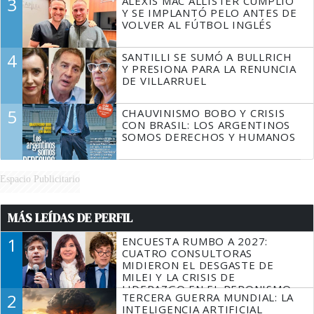
3
ALEXIS MAC ALLISTER CUMPLIÓ
Y SE IMPLANTÓ PELO ANTES DE
VOLVER AL FÚTBOL INGLÉS
4
SANTILLI SE SUMÓ A BULLRICH
Y PRESIONA PARA LA RENUNCIA
DE VILLARRUEL
5
CHAUVINISMO BOBO Y CRISIS
CON BRASIL: LOS ARGENTINOS
SOMOS DERECHOS Y HUMANOS
Espacio Publicitario
MÁS LEÍDAS DE PERFIL
1
ENCUESTA RUMBO A 2027:
CUATRO CONSULTORAS
MIDIERON EL DESGASTE DE
MILEI Y LA CRISIS DE
LIDERAZGO EN EL PERONISMO
2
TERCERA GUERRA MUNDIAL: LA
INTELIGENCIA ARTIFICIAL