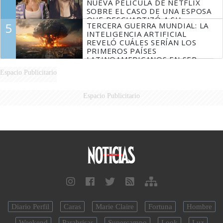
NUEVA PELÍCULA DE NETFLIX
SOBRE EL CASO DE UNA ESPOSA
QUE DESCUARTIZÓ A SU
5
TERCERA GUERRA MUNDIAL: LA
MARIDO
INTELIGENCIA ARTIFICIAL
REVELÓ CUÁLES SERÍAN LOS
PRIMEROS PAÍSES
LATINOAMERICANOS EN SER
DERROTADOS
Espacio Publicitario
Espacio Publicitario
Diario Perfil
Caras
Marie Claire
Fortuna
Hombre
Weekend
Parabrisas
Supercampo
Look
Luz