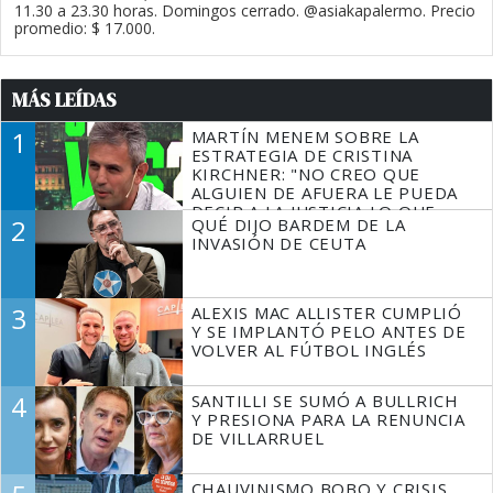
11.30 a 23.30 horas. Domingos cerrado. @asiakapalermo. Precio
promedio: $ 17.000.
MÁS LEÍDAS
1
MARTÍN MENEM SOBRE LA
ESTRATEGIA DE CRISTINA
KIRCHNER: "NO CREO QUE
ALGUIEN DE AFUERA LE PUEDA
DECIR A LA JUSTICIA LO QUE
2
QUÉ DIJO BARDEM DE LA
TIENE QUE HACER"
INVASIÓN DE CEUTA
3
ALEXIS MAC ALLISTER CUMPLIÓ
Y SE IMPLANTÓ PELO ANTES DE
VOLVER AL FÚTBOL INGLÉS
4
SANTILLI SE SUMÓ A BULLRICH
Y PRESIONA PARA LA RENUNCIA
DE VILLARRUEL
CHAUVINISMO BOBO Y CRISIS