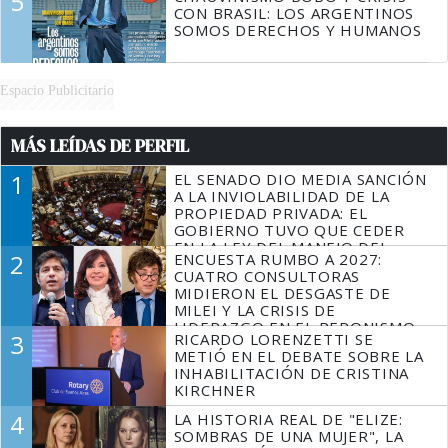
5
CON BRASIL: LOS ARGENTINOS
SOMOS DERECHOS Y HUMANOS
Espacio Publicitario
MÁS LEÍDAS DE PERFIL
1
EL SENADO DIO MEDIA SANCIÓN
A LA INVIOLABILIDAD DE LA
PROPIEDAD PRIVADA: EL
GOBIERNO TUVO QUE CEDER
EN LA LEY DEL MANEJO DEL
2
ENCUESTA RUMBO A 2027:
FUEGO
CUATRO CONSULTORAS
MIDIERON EL DESGASTE DE
MILEI Y LA CRISIS DE
LIDERAZGO EN EL PERONISMO
3
RICARDO LORENZETTI SE
METIÓ EN EL DEBATE SOBRE LA
INHABILITACIÓN DE CRISTINA
KIRCHNER
4
LA HISTORIA REAL DE "ELIZE:
SOMBRAS DE UNA MUJER", LA