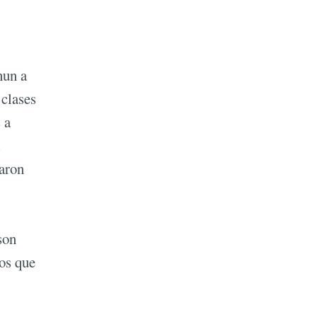
nun a
 clases
 a
taron
son
mos que