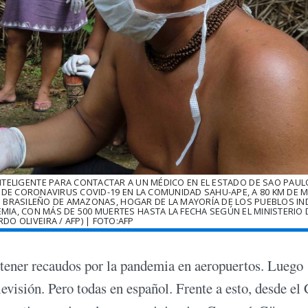
NTELIGENTE PARA CONTACTAR A UN MÉDICO EN EL ESTADO DE SAO PAUL
 DE CORONAVIRUS COVID-19 EN LA COMUNIDAD SAHU-APE, A 80 KM DE 
TADO BRASILEÑO DE AMAZONAS, HOGAR DE LA MAYORÍA DE LOS PUEBLOS I
EMIA, CON MÁS DE 500 MUERTES HASTA LA FECHA SEGÚN EL MINISTERIO 
DO OLIVEIRA / AFP) | FOTO:AFP
 tener recaudos por la pandemia en aeropuertos. Luego
elevisión. Pero todas en español. Frente a esto, desde el