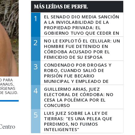
MÁS LEÍDAS DE PERFIL
1
EL SENADO DIO MEDIA SANCIÓN
A LA INVIOLABILIDAD DE LA
PROPIEDAD PRIVADA: EL
GOBIERNO TUVO QUE CEDER EN
LA LEY DEL MANEJO DEL FUEGO
2
NO LE EXPLOTÓ EL CELULAR: UN
HOMBRE FUE DETENIDO EN
CÓRDOBA ACUSADO POR EL
FEMICIDIO DE SU ESPOSA
3
CONDENADO POR DROGAS Y
ROBO, CUANDO SALIÓ DE
PRISIÓN FUE BECARIO
O PARA
MUNICIPAL Y EMPLEADO DE
MANAUS,
SENAF
NDÍGENAS
4
GUILLERMO ARIAS, JUEZ
DE SALUD.
ELECTORAL DE CÓRDOBA: NO
CESA LA POLÉMICA POR EL
CONCURSO
5
LUIS JUEZ SOBRE LA LEY DE
TIERRAS: "ES UNA PELEA QUE
PERDIMOS, NO FUIMOS
 Centro
INTELIGENTES"