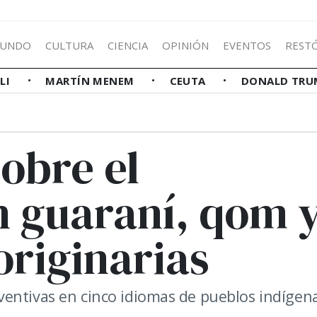
UNDO
CULTURA
CIENCIA
OPINIÓN
EVENTOS
REST
LLI
MARTÍN MENEM
CEUTA
DONALD TRU
obre el
n guaraní, qom 
originarias
entivas en cinco idiomas de pueblos indígena