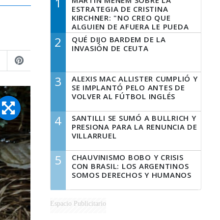
1
MARTÍN MENEM SOBRE LA
ESTRATEGIA DE CRISTINA
KIRCHNER: "NO CREO QUE
ALGUIEN DE AFUERA LE PUEDA
DECIR A LA JUSTICIA LO QUE
2
QUÉ DIJO BARDEM DE LA
TIENE QUE HACER"
INVASIÓN DE CEUTA
3
ALEXIS MAC ALLISTER CUMPLIÓ Y
SE IMPLANTÓ PELO ANTES DE
VOLVER AL FÚTBOL INGLÉS
4
SANTILLI SE SUMÓ A BULLRICH Y
PRESIONA PARA LA RENUNCIA DE
VILLARRUEL
5
CHAUVINISMO BOBO Y CRISIS
CON BRASIL: LOS ARGENTINOS
SOMOS DERECHOS Y HUMANOS
Espacio Publicitario