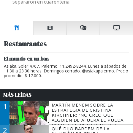
separaron en cuarentena
Restaurantes
El mundo en un bar.
Asiaka. Soler 4767, Palermo. 11.2492-8244. Lunes a sábados de
11.30 a 23.30 horas. Domingos cerrado. @asiakapalermo. Precio
promedio: $ 17.000.
MÁS LEÍDAS
1
MARTÍN MENEM SOBRE LA
ESTRATEGIA DE CRISTINA
KIRCHNER: "NO CREO QUE
ALGUIEN DE AFUERA LE PUEDA
DECIR A LA JUSTICIA LO QUE
2
QUÉ DIJO BARDEM DE LA
TIENE QUE HACER"