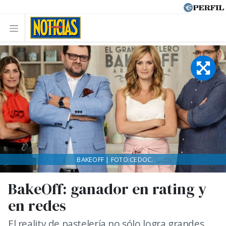
BAKEOFF | FOTO:CEDOC.
BakeOff: ganador en rating y
en redes
El reality de pastelería no sólo logra grandes