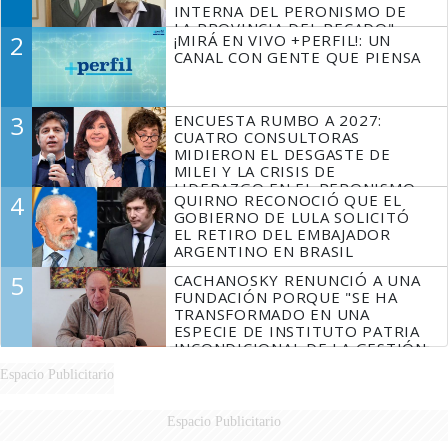
INTERNA DEL PERONISMO DE
LA PROVINCIA DEL PECADO"
2
¡MIRÁ EN VIVO +PERFIL!: UN
CANAL CON GENTE QUE PIENSA
3
ENCUESTA RUMBO A 2027:
CUATRO CONSULTORAS
MIDIERON EL DESGASTE DE
MILEI Y LA CRISIS DE
LIDERAZGO EN EL PERONISMO
4
QUIRNO RECONOCIÓ QUE EL
GOBIERNO DE LULA SOLICITÓ
EL RETIRO DEL EMBAJADOR
ARGENTINO EN BRASIL
5
CACHANOSKY RENUNCIÓ A UNA
FUNDACIÓN PORQUE "SE HA
TRANSFORMADO EN UNA
ESPECIE DE INSTITUTO PATRIA
INCONDICIONAL DE LA GESTIÓN
DE MILEI"
Espacio Publicitario
Espacio Publicitario