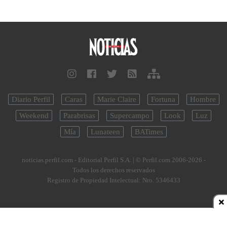
Diario Perfil
Caras
Marie Claire
Fortuna
Hombre
Weekend
Parabrisas
Supercampo
Look
Luz
Mía
Lunateen
BATimes
noticias.perfil.com - Editorial Perfil S.A.
| © Perfil.com 2006-2026 -
Todos los derechos reservados
Registro de Propiedad Intelectual: Nro. 5346433