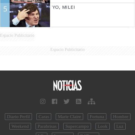
5
YO, MILEI
Espacio Publicitario
Espacio Publicitario
Diario Perfil
Caras
Marie Claire
Fortuna
Hombre
Weekend
Parabrisas
Supercampo
Look
Luz