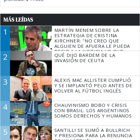
MÁS LEÍDAS
1
MARTÍN MENEM SOBRE LA
ESTRATEGIA DE CRISTINA
KIRCHNER: "NO CREO QUE
ALGUIEN DE AFUERA LE PUEDA
DECIR A LA JUSTICIA LO QUE
2
QUÉ DIJO BARDEM DE LA
TIENE QUE HACER"
INVASIÓN DE CEUTA
3
ALEXIS MAC ALLISTER CUMPLIÓ
Y SE IMPLANTÓ PELO ANTES DE
VOLVER AL FÚTBOL INGLÉS
4
CHAUVINISMO BOBO Y CRISIS
CON BRASIL: LOS ARGENTINOS
SOMOS DERECHOS Y HUMANOS
5
SANTILLI SE SUMÓ A BULLRICH
Y PRESIONA PARA LA RENUNCIA