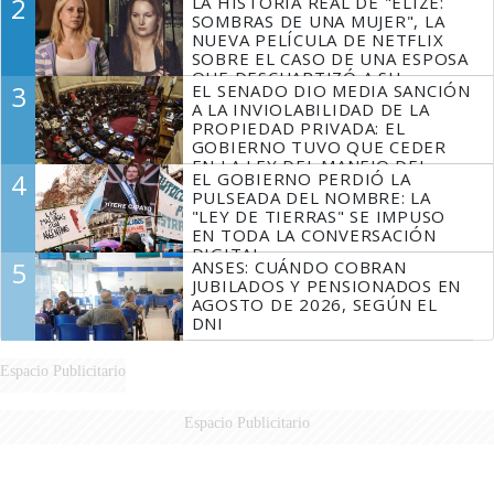
2
LA HISTORIA REAL DE "ELIZE:
SOMBRAS DE UNA MUJER", LA
NUEVA PELÍCULA DE NETFLIX
SOBRE EL CASO DE UNA ESPOSA
QUE DESCUARTIZÓ A SU
3
EL SENADO DIO MEDIA SANCIÓN
MARIDO
A LA INVIOLABILIDAD DE LA
PROPIEDAD PRIVADA: EL
GOBIERNO TUVO QUE CEDER
EN LA LEY DEL MANEJO DEL
4
EL GOBIERNO PERDIÓ LA
FUEGO
PULSEADA DEL NOMBRE: LA
"LEY DE TIERRAS" SE IMPUSO
EN TODA LA CONVERSACIÓN
DIGITAL
5
ANSES: CUÁNDO COBRAN
JUBILADOS Y PENSIONADOS EN
AGOSTO DE 2026, SEGÚN EL
DNI
Espacio Publicitario
Espacio Publicitario