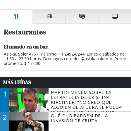
Restaurantes
El mundo en un bar.
Asiaka. Soler 4767, Palermo. 11.2492-8244. Lunes a sábados de
11.30 a 23.30 horas. Domingos cerrado. @asiakapalermo. Precio
promedio: $ 17.000.
MÁS LEÍDAS
1
MARTÍN MENEM SOBRE LA
ESTRATEGIA DE CRISTINA
KIRCHNER: "NO CREO QUE
ALGUIEN DE AFUERA LE PUEDA
DECIR A LA JUSTICIA LO QUE
2
QUÉ DIJO BARDEM DE LA
TIENE QUE HACER"
INVASIÓN DE CEUTA