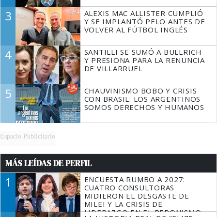
3
ALEXIS MAC ALLISTER CUMPLIÓ
Y SE IMPLANTÓ PELO ANTES DE
VOLVER AL FÚTBOL INGLÉS
4
SANTILLI SE SUMÓ A BULLRICH
Y PRESIONA PARA LA RENUNCIA
DE VILLARRUEL
5
CHAUVINISMO BOBO Y CRISIS
CON BRASIL: LOS ARGENTINOS
SOMOS DERECHOS Y HUMANOS
Espacio Publicitario
MÁS LEÍDAS DE PERFIL
1
ENCUESTA RUMBO A 2027:
CUATRO CONSULTORAS
MIDIERON EL DESGASTE DE
MILEI Y LA CRISIS DE
LIDERAZGO EN EL PERONISMO