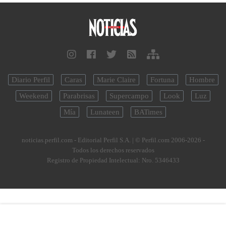
Diario Perfil
Caras
Marie Claire
Fortuna
Hombre
Weekend
Parabrisas
Supercampo
Look
Luz
Mía
Lunateen
BATimes
noticias.perfil.com - Editorial Perfil S.A.
| © Perfil.com 2006-2026 -
Todos los derechos reservados
Registro de Propiedad Intelectual: Nro. 5346433