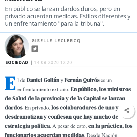
En público se lanzan dardos duros, pero en
privado acuerdan medidas. Estilos diferentes y
un enfrentamiento "para la tribuna".
GISELLE LECLERCQ
SOCIEDAD |
14-08-2020 12:20
E
l de
y
es un
Daniel Gollán
Fernán Quirós
enfrentamiento extraño.
En público, los ministros
de Salud de la provincia y de la Capital se lanzan
. En privado,
dardos
los colaboradores de uno y otro
desdramatizan y confiesan que hay mucho de
. A pesar de esto,
estrategia política
en la práctica, los
. Desde Nación
funcionarios acuerdan medidas