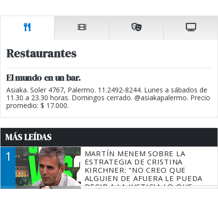
Restaurantes
El mundo en un bar.
Asiaka. Soler 4767, Palermo. 11.2492-8244. Lunes a sábados de
11.30 a 23.30 horas. Domingos cerrado. @asiakapalermo. Precio
promedio: $ 17.000.
MÁS LEÍDAS
1
MARTÍN MENEM SOBRE LA
ESTRATEGIA DE CRISTINA
KIRCHNER: "NO CREO QUE
ALGUIEN DE AFUERA LE PUEDA
DECIR A LA JUSTICIA LO QUE
2
QUÉ DIJO BARDEM DE LA
TIENE QUE HACER"
INVASIÓN DE CEUTA