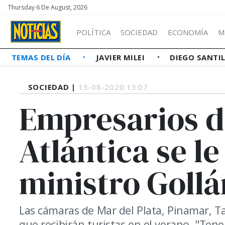
Thursday 6 De August, 2026
POLÍTICA
SOCIEDAD
ECONOMÍA
M
TEMAS DEL DÍA
JAVIER MILEI
DIEGO SANTI
SOCIEDAD |
13-08-2020 13:07
Empresarios d
Atlántica se le
ministro Gollá
Las cámaras de Mar del Plata, Pinamar, 
que recibirán turistas en el verano. "Ten