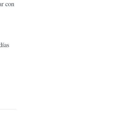
ar con
días