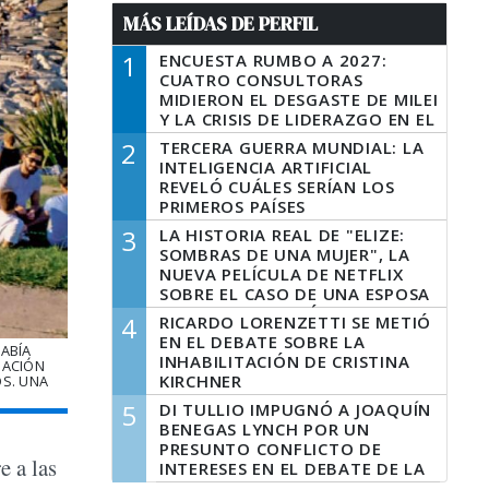
MÁS LEÍDAS DE PERFIL
1
ENCUESTA RUMBO A 2027:
CUATRO CONSULTORAS
MIDIERON EL DESGASTE DE MILEI
Y LA CRISIS DE LIDERAZGO EN EL
PERONISMO
2
TERCERA GUERRA MUNDIAL: LA
INTELIGENCIA ARTIFICIAL
REVELÓ CUÁLES SERÍAN LOS
PRIMEROS PAÍSES
LATINOAMERICANOS EN SER
3
LA HISTORIA REAL DE "ELIZE:
DERROTADOS
SOMBRAS DE UNA MUJER", LA
NUEVA PELÍCULA DE NETFLIX
SOBRE EL CASO DE UNA ESPOSA
QUE DESCUARTIZÓ A SU
4
RICARDO LORENZETTI SE METIÓ
MARIDO
EN EL DEBATE SOBRE LA
HABÍA
INHABILITACIÓN DE CRISTINA
PACIÓN
KIRCHNER
OS. UNA
5
DI TULLIO IMPUGNÓ A JOAQUÍN
BENEGAS LYNCH POR UN
PRESUNTO CONFLICTO DE
e a las
INTERESES EN EL DEBATE DE LA
LEY DE TIERRAS