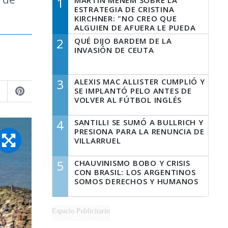
1
MARTÍN MENEM SOBRE LA
ESTRATEGIA DE CRISTINA
KIRCHNER: "NO CREO QUE
ALGUIEN DE AFUERA LE PUEDA
DECIR A LA JUSTICIA LO QUE
2
QUÉ DIJO BARDEM DE LA
TIENE QUE HACER"
INVASIÓN DE CEUTA
3
ALEXIS MAC ALLISTER CUMPLIÓ Y
SE IMPLANTÓ PELO ANTES DE
VOLVER AL FÚTBOL INGLÉS
4
SANTILLI SE SUMÓ A BULLRICH Y
PRESIONA PARA LA RENUNCIA DE
VILLARRUEL
5
CHAUVINISMO BOBO Y CRISIS
CON BRASIL: LOS ARGENTINOS
SOMOS DERECHOS Y HUMANOS
Espacio Publicitario