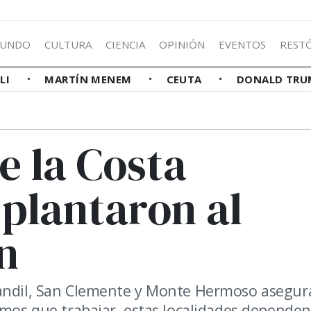
UNDO
CULTURA
CIENCIA
OPINIÓN
EVENTOS
REST
LLI
MARTÍN MENEM
CEUTA
DONALD TRU
e la Costa
 plantaron al
n
Tandil, San Clemente y Monte Hermoso asegur
emos que trabajar, estas localidades dependen