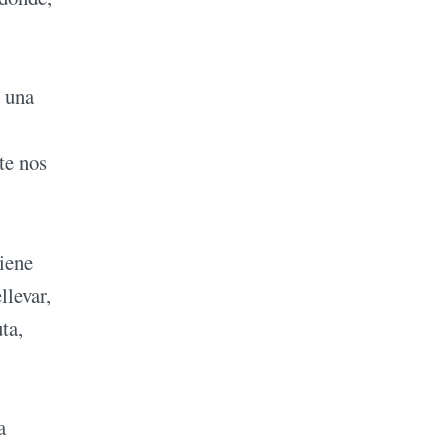
r una
te nos
iene
llevar,
ta,
a