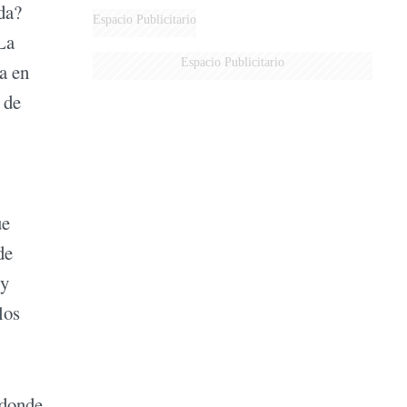
da?
Espacio Publicitario
La
Espacio Publicitario
a en
 de
ue
de
 y
los
 donde,