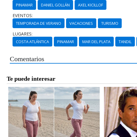
PINAMAR
DANIEL GOLLÁN
AXEL KICILLOF
EVENTOS:
TEMPORADA DE VERANO
VACACIONES
TURISMO
LUGARES:
COSTA ATLÁNTICA
PINAMAR
MAR DEL PLATA
TANDIL
Comentarios