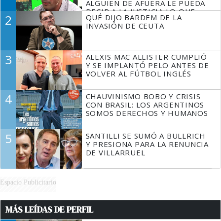
ALGUIEN DE AFUERA LE PUEDA
DECIR A LA JUSTICIA LO QUE
2
QUÉ DIJO BARDEM DE LA
TIENE QUE HACER"
INVASIÓN DE CEUTA
3
ALEXIS MAC ALLISTER CUMPLIÓ
Y SE IMPLANTÓ PELO ANTES DE
VOLVER AL FÚTBOL INGLÉS
4
CHAUVINISMO BOBO Y CRISIS
CON BRASIL: LOS ARGENTINOS
SOMOS DERECHOS Y HUMANOS
5
SANTILLI SE SUMÓ A BULLRICH
Y PRESIONA PARA LA RENUNCIA
DE VILLARRUEL
Espacio Publicitario
MÁS LEÍDAS DE PERFIL