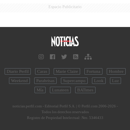
Espacio Publicitario
Diario Perfil
Caras
Marie Claire
Fortuna
Hombre
Weekend
Parabrisas
Supercampo
Look
Luz
Mía
Lunateen
BATimes
noticias.perfil.com - Editorial Perfil S.A.
| © Perfil.com 2006-2026 -
Todos los derechos reservados
Registro de Propiedad Intelectual: Nro. 5346433