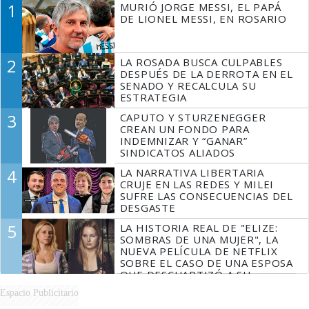
1
MURIÓ JORGE MESSI, EL PAPÁ
DE LIONEL MESSI, EN ROSARIO
2
LA ROSADA BUSCA CULPABLES
DESPUÉS DE LA DERROTA EN EL
SENADO Y RECALCULA SU
ESTRATEGIA
3
CAPUTO Y STURZENEGGER
CREAN UN FONDO PARA
INDEMNIZAR Y “GANAR”
SINDICATOS ALIADOS
4
LA NARRATIVA LIBERTARIA
CRUJE EN LAS REDES Y MILEI
SUFRE LAS CONSECUENCIAS DEL
DESGASTE
5
LA HISTORIA REAL DE "ELIZE:
SOMBRAS DE UNA MUJER", LA
NUEVA PELÍCULA DE NETFLIX
SOBRE EL CASO DE UNA ESPOSA
QUE DESCUARTIZÓ A SU
MARIDO
Espacio Publicitario