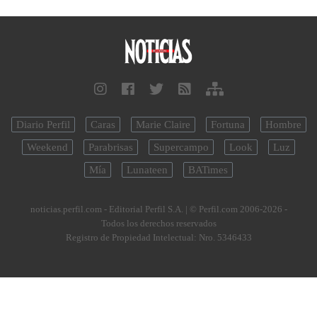
Diario Perfil
Caras
Marie Claire
Fortuna
Hombre
Weekend
Parabrisas
Supercampo
Look
Luz
Mía
Lunateen
BATimes
noticias.perfil.com - Editorial Perfil S.A.
| © Perfil.com 2006-2026 -
Todos los derechos reservados
Registro de Propiedad Intelectual: Nro. 5346433