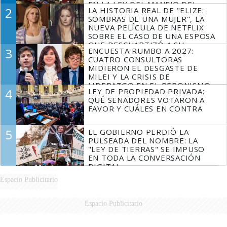
EN LA LEY DEL MANEJO DEL
2
LA HISTORIA REAL DE "ELIZE:
FUEGO
SOMBRAS DE UNA MUJER", LA
NUEVA PELÍCULA DE NETFLIX
SOBRE EL CASO DE UNA ESPOSA
QUE DESCUARTIZÓ A SU
3
ENCUESTA RUMBO A 2027:
MARIDO
CUATRO CONSULTORAS
MIDIERON EL DESGASTE DE
MILEI Y LA CRISIS DE
LIDERAZGO EN EL PERONISMO
4
LEY DE PROPIEDAD PRIVADA:
QUÉ SENADORES VOTARON A
FAVOR Y CUÁLES EN CONTRA
5
EL GOBIERNO PERDIÓ LA
PULSEADA DEL NOMBRE: LA
"LEY DE TIERRAS" SE IMPUSO
EN TODA LA CONVERSACIÓN
DIGITAL
Espacio Publicitario
Espacio Publicitario