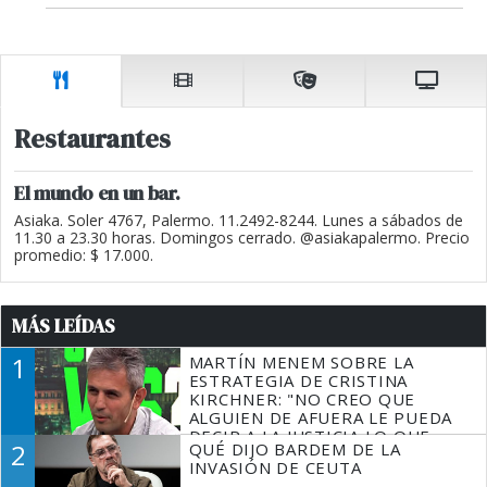
Restaurantes
El mundo en un bar.
Asiaka. Soler 4767, Palermo. 11.2492-8244. Lunes a sábados de
11.30 a 23.30 horas. Domingos cerrado. @asiakapalermo. Precio
promedio: $ 17.000.
MÁS LEÍDAS
1
MARTÍN MENEM SOBRE LA
ESTRATEGIA DE CRISTINA
KIRCHNER: "NO CREO QUE
ALGUIEN DE AFUERA LE PUEDA
DECIR A LA JUSTICIA LO QUE
2
QUÉ DIJO BARDEM DE LA
TIENE QUE HACER"
INVASIÓN DE CEUTA